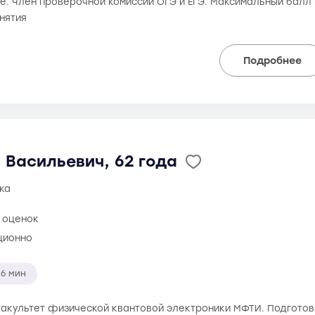
е. Член проверочной комиссии ОГЭ и ЕГЭ. Максимальный балл н
нятия
Подробнее
 Васильевич, 62 года
ка
 оценок
ционно
6 мин
 факультет физической квантовой электроники МФТИ. Подготовк