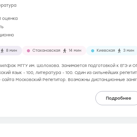
тература
1 оценка
ть
ционно
8 мин
Стахановская
14 мин
Киевская
3 мин
 филфак МГГУ им. Шолохова. Занимается подготовкой к ЕГЭ и ОГ
сский язык - 100, литература - 100. Один из сильнейших репети
е сайта Московский Репетитор. Возможны дистанционные заня
Подробнее