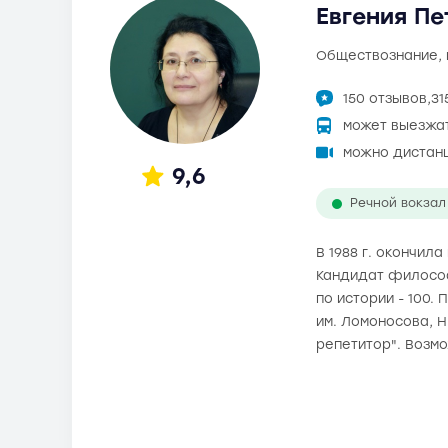
Евгения Пе
обществознание,
150 отзывов,
31
может выезжа
можно дистан
9,6
Речной вокзал
В 1988 г. окончил
Кандидат философс
по истории - 100.
им. Ломоносова, 
репетитор". Возм