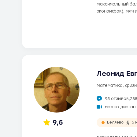
Максимальный балл
экономфак), МФТИ
Леонид Евг
математика, физи
95 отзывов,
23
можно дистан
9,5
Беляево
5 