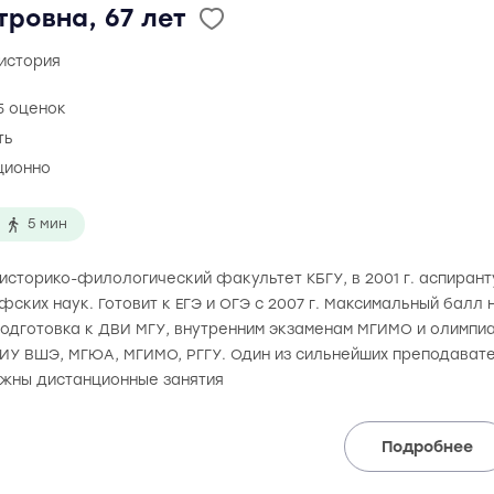
тровна, 67 лет
 история
5 оценок
ть
ционно
5 мин
а историко-филологический факультет КБГУ, в 2001 г. аспиран
ких наук. Готовит к ЕГЭ и ОГЭ с 2007 г. Максимальный балл н
 Подготовка к ДВИ МГУ, внутренним экзаменам МГИМО и олимпи
НИУ ВШЭ, МГЮА, МГИМО, РГГУ. Один из сильнейших преподавате
ожны дистанционные занятия
Подробнее