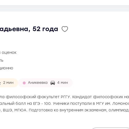
адьевна, 52 года
8 оценок
ть
ционно
2 мин
Аникеевка
4 мин
чила философский факультет РГГУ. Кандидат философских наук
альный балл на ЕГЭ - 100. Ученики поступали в МГУ им. Ломон
, ВШЭ, МГЮА. Подготовка ко внутренним экзаменам, олимпиа