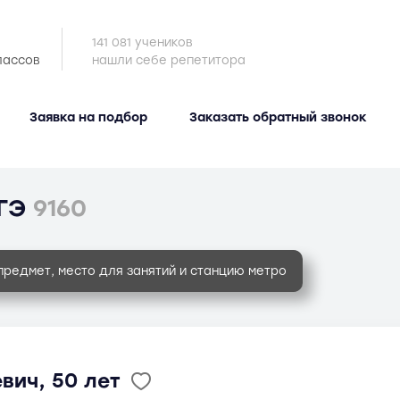
141 081 учеников
лассов
нашли себе репетитора
Заявка на подбор
Заказать обратный звонок
ГЭ
9160
предмет, место для занятий и станцию метро
вич, 50 лет