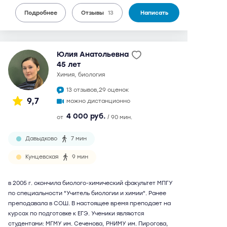
Подробнее
Отзывы
13
Написать
Юлия Анатольевна
45 лет
химия, биология
13 отзывов,
29 оценок
9,7
можно дистанционно
4 000 руб.
от
/ 90 мин.
Давыдково
7 мин
Кунцевская
9 мин
в 2005 г. окончила биолого-химический факультет МПГУ
по специальности "Учитель биологии и химии". Ранее
преподавала в СОШ. В настоящее время преподает на
курсах по подготовке к ЕГЭ. Ученики являются
студентами: МГМУ им. Сеченова, РНИМУ им. Пирогова,