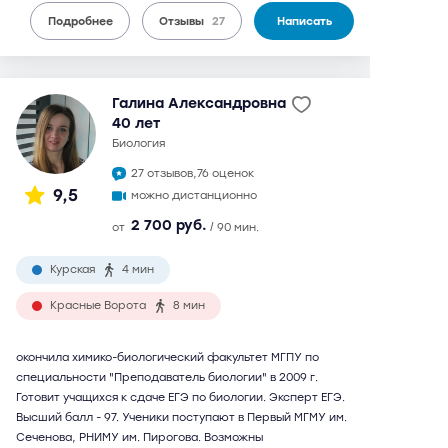
Подробнее
Отзывы
27
Написать
Галина Александровна
40 лет
биология
27 отзывов,
76 оценок
9,5
можно дистанционно
2 700 руб.
от
/ 90 мин.
Курская
4 мин
Красные Ворота
8 мин
окончила химико-биологический факультет МГПУ по
специальности "Преподаватель биологии" в 2009 г.
Готовит учащихся к сдаче ЕГЭ по биологии. Эксперт ЕГЭ.
Высший балл - 97. Ученики поступают в Первый МГМУ им.
Сеченова, РНИМУ им. Пирогова. Возможны