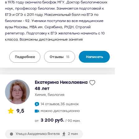
в 1976 году окончила биофак МГУ. Доктор биологических
наук, профессор биологии. Занимается подготовкой к
ЕГЭ и ОГЭ с 2011 году. Максимальный балл на ЕГЭ по
биологии - 92. Ученики поступали во все медицинские
вузы Москвы, МВА им. Скрябина, РУДН. Строгий
репетитор. Подготовку к ЕГЭ желательно начинать с 10
класса. Возможны дистанционные занятия
Подробнее
Отзывы
15
Написать
Екатерина Николаевна
48 лет
химия, биология
14 отзывов,
35 оценок
9,5
можно дистанционно
3 200 руб.
от
/ 90 мин.
Улица Академика Янгеля
2 мин