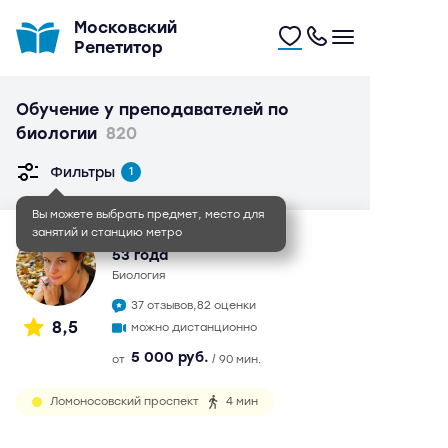
Московский
Репетитор
Обучение у преподавателей по
биологии
820
Фильтры
1
Вы можете выбрать предмет, место для
занятий и станцию метро
Елена Алексеевна
53 года
биология
37 отзывов,
82 оценки
8,5
можно дистанционно
5 000 руб.
от
/ 90 мин.
Ломоносовский проспект
4 мин