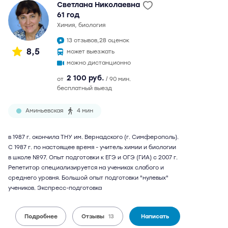
Светлана Николаевна
61 год
химия, биология
13 отзывов,
28 оценок
8,5
может выезжать
можно дистанционно
2 100 руб.
от
/ 90 мин.
бесплатный выезд
Аминьевская
4 мин
в 1987 г. окончила ТНУ им. Вернадского (г. Симферополь).
С 1987 г. по настоящее время - учитель химии и биологии
в школе №97. Опыт подготовки к ЕГЭ и ОГЭ (ГИА) с 2007 г.
Репетитор специализируется на учениках слабого и
среднего уровня. Большой опыт подготовки "нулевых"
учеников. Экспресс-подготовка
Подробнее
Отзывы
13
Написать