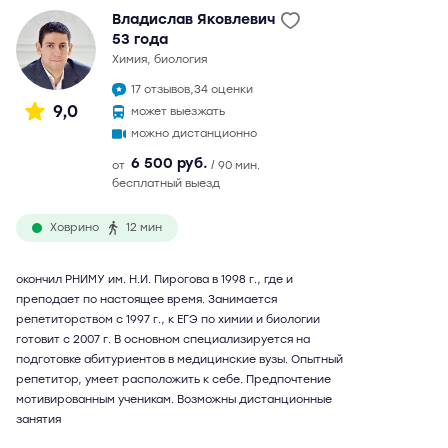
Владислав Яковлевич
53 года
химия, биология
17 отзывов,
34 оценки
9,0
может выезжать
можно дистанционно
6 500 руб.
от
/ 90 мин.
бесплатный выезд
Ховрино
12 мин
окончил РНИМУ им. Н.И. Пирогова в 1998 г., где и
преподает по настоящее время. Занимается
репетиторством с 1997 г., к ЕГЭ по химии и биологии
готовит с 2007 г. В основном специализируется на
подготовке абитуриентов в медицинские вузы. Опытный
репетитор, умеет расположить к себе. Предпочтение
мотивированным ученикам. Возможны дистанционные
занятия