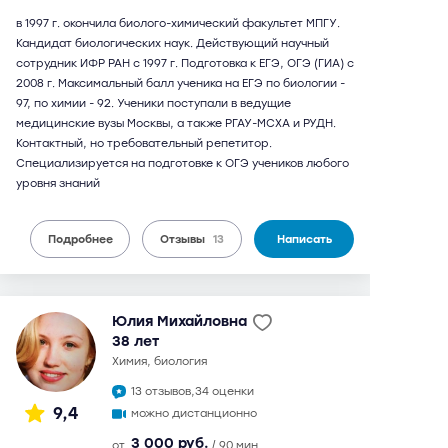
в 1997 г. окончила биолого-химический факультет МПГУ.
Кандидат биологических наук. Действующий научный
сотрудник ИФР РАН с 1997 г. Подготовка к ЕГЭ, ОГЭ (ГИА) с
2008 г. Максимальный балл ученика на ЕГЭ по биологии -
97, по химии - 92. Ученики поступали в ведущие
медицинские вузы Москвы, а также РГАУ-МСХА и РУДН.
Контактный, но требовательный репетитор.
Специализируется на подготовке к ОГЭ учеников любого
уровня знаний
Подробнее
Отзывы
13
Написать
Юлия Михайловна
38 лет
химия, биология
13 отзывов,
34 оценки
9,4
можно дистанционно
3 000 руб.
от
/ 90 мин.