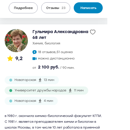
Подробнее
Отзывы
23
Написать
Гульмира Александровна
68 лет
химия, биология
18 отзывов,
51 оценка
9,2
можно дистанционно
2 100 руб.
от
/ 90 мин.
Новаторская
13 мин
Университет дружбы народов
11 мин
Новаторская
4 мин
в 1980 г. окончила химико-биологический факультет КГПИ.
С 1981 г. является преподавателем химии и биологии в
школах Москвы, в том числе 10 лет работала в приемной