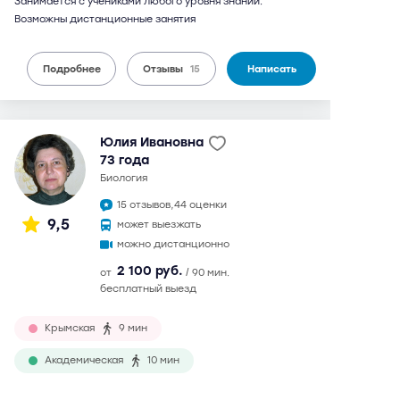
Занимается с учениками любого уровня знаний.
Возможны дистанционные занятия
Подробнее
Отзывы
15
Написать
Юлия Ивановна
73 года
биология
15 отзывов,
44 оценки
9,5
может выезжать
можно дистанционно
2 100 руб.
от
/ 90 мин.
бесплатный выезд
Крымская
9 мин
Академическая
10 мин