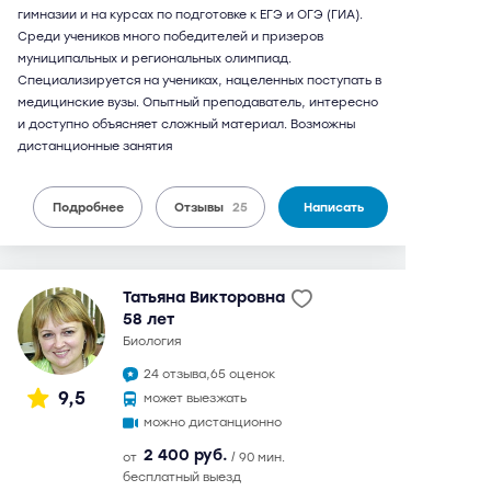
гимназии и на курсах по подготовке к ЕГЭ и ОГЭ (ГИА).
Среди учеников много победителей и призеров
муниципальных и региональных олимпиад.
Специализируется на учениках, нацеленных поступать в
медицинские вузы. Опытный преподаватель, интересно
и доступно объясняет сложный материал. Возможны
дистанционные занятия
Подробнее
Отзывы
25
Написать
Татьяна Викторовна
58 лет
биология
24 отзыва,
65 оценок
9,5
может выезжать
можно дистанционно
2 400 руб.
от
/ 90 мин.
бесплатный выезд