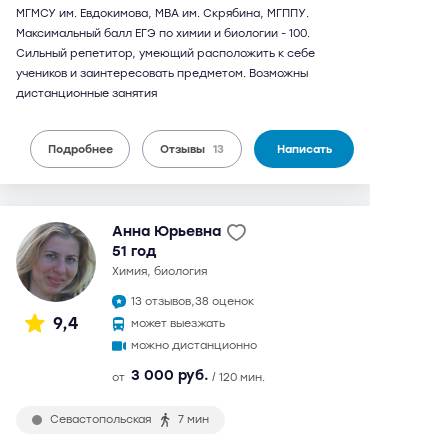
МГМСУ им. Евдокимова, МВА им. Скрябина, МГППУ.
Максимальный балл ЕГЭ по химии и биологии - 100.
Сильный репетитор, умеющий расположить к себе
учеников и заинтересовать предметом. Возможны
дистанционные занятия
Подробнее
Отзывы
13
Написать
Анна Юрьевна
51 год
химия, биология
13 отзывов,
38 оценок
9,4
может выезжать
можно дистанционно
3 000 руб.
от
/ 120 мин.
Севастопольская
7 мин