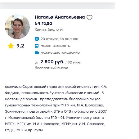
Наталья Анатольевна
54 года
химия, биология
23 отзыва,
46 оценок
9,2
может выезжать
можно дистанционно
2 500 руб.
от
/ 90 мин.
бесплатный выезд
окончила Саратовский педагогический институт им. К.А.
Федина, специальность "учитель биологии и химии". В
настоящее время - преподаватель биологии в лицее
гуманитарных технологий при МГГУ им. М.А. Шолохова.
Занимается подготовкой к ЕГЭ и ОГЭ по биологии с 2007
г. Максимальный балл на ЕГЭ - 91. Ученики поступают в
МПГУ, МГГУ им. М.А. Шолохова, МГМУ им. И.М. Сеченова,
РУДН, МГУ и др. вузы