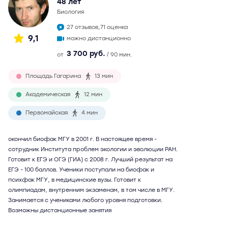
48 лет
биология
27 отзывов,
71 оценка
9,1
можно дистанционно
3 700 руб.
от
/ 90 мин.
Площадь Гагарина
13 мин
Академическая
12 мин
Первомайская
4 мин
окончил биофак МГУ в 2001 г. В настоящее время -
сотрудник Института проблем экологии и эволюции РАН.
Готовит к ЕГЭ и ОГЭ (ГИА) с 2008 г. Лучший результат на
ЕГЭ - 100 баллов. Ученики поступали на биофак и
психфак МГУ, в медицинские вузы. Готовит к
олимпиадам, внутренним экзаменам, в том числе в МГУ.
Занимается с учениками любого уровня подготовки.
Возможны дистанционные занятия