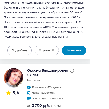
комиссии 3-го меда. Бывший эксперт ЕГЭ. Максимальный
балл на ЕГЭ по химии - 94, по биологии - 91. В настоящее
время - преподаватель в центре образования "Олимп".
Профессиональное частное репетиторство - c 1996 г.
Подготовка по химии и биологии на любом уровне: ЕГЭ,
ОГЭ, внутренние экзамены в ВУЗ. Ученики поступали во
все медицинские ВУЗы Москвы: МВА им. Скрябина, МГУ,
РУДН и др. Возможны дистанционные занятия
Подробнее
Отзывы
18
Написать
Оксана Владимировна
57 лет
биология
18 отзывов,
47 оценок
9,6
может выезжать
можно дистанционно
2 700 руб.
от
/ 90 мин.