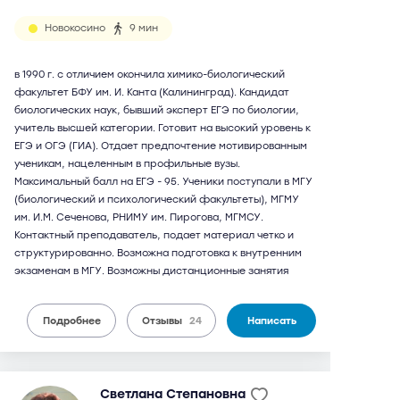
Новокосино
9 мин
в 1990 г. с отличием окончила химико-биологический
факультет БФУ им. И. Канта (Калининград). Кандидат
биологических наук, бывший эксперт ЕГЭ по биологии,
учитель высшей категории. Готовит на высокий уровень к
ЕГЭ и ОГЭ (ГИА). Отдает предпочтение мотивированным
ученикам, нацеленным в профильные вузы.
Максимальный балл на ЕГЭ - 95. Ученики поступали в МГУ
(биологический и психологический факультеты), МГМУ
им. И.М. Сеченова, РНИМУ им. Пирогова, МГМСУ.
Контактный преподаватель, подает материал четко и
структурированно. Возможна подготовка к внутренним
экзаменам в МГУ. Возможны дистанционные занятия
Подробнее
Отзывы
24
Написать
Светлана Степановна