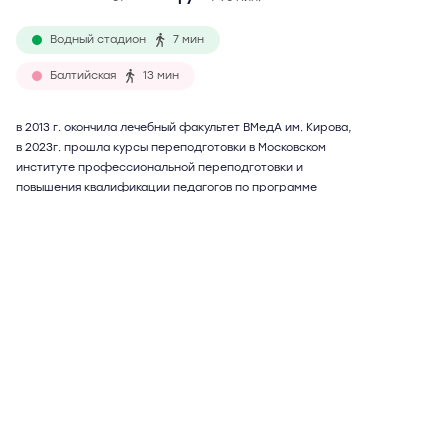
Водный стадион
7 мин
Балтийская
13 мин
в 2013 г. окончила лечебный факультет ВМедА им. Кирова,
в 2023г. прошла курсы переподготовки в Московском
институте профессиональной переподготовки и
повышения квалификации педагогов по программе
"Учитель биологии". Занимается подготовкой к ЕГЭ и ОГЭ
(ГИА) с 2013 г. Ученики поступали в ПМГМУ им. Сеченова,
РУДН, ВМедА им. Кирова, МГУ им. Ломоносова, МПГУ.
Максимальный балл ученика на ЕГЭ по биологии - 96, по
химии - 94. Возможны дистанционные занятия.
Подробнее
Отзывы
13
Написать
Елена Валериевна
57 лет