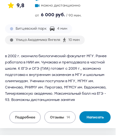
9,8
можно дистанционно
6 000 руб.
от
/ 90 мин.
Битцевский парк
4 мин
Улица Академика Янгеля
10 мин
в 2002 г. окончила биологический факультет МГУ. Ранее
работала в НИИ им. Чумакова и преподавала в частной
школе. К ЕГЭ и ОГЭ (ГИА) готовит с 2009 г., возможна
подготовка к внутренним экзаменам в МГУ и школьным
олимпиадам. Ученики поступали в МГУ, МГМУ им.
Сеченова, РНИМУ им. Пирогова, МГМСУ им. Евдокимова,
Тимирязевскую академию. Максимальный балл на ЕГЭ -
93. Возможны дистанционные занятия
Подробнее
Отзывы
14
Написать