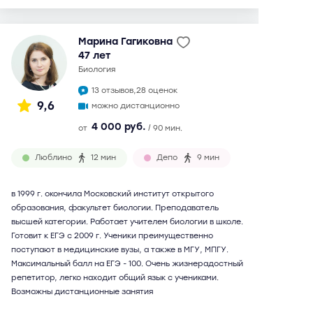
Марина Гагиковна
47 лет
биология
13 отзывов,
28 оценок
9,6
можно дистанционно
4 000 руб.
от
/ 90 мин.
Люблино
12 мин
Депо
9 мин
в 1999 г. окончила Московский институт открытого
образования, факультет биологии. Преподаватель
высшей категории. Работает учителем биологии в школе.
Готовит к ЕГЭ с 2009 г. Ученики преимущественно
поступают в медицинские вузы, а также в МГУ, МПГУ.
Максимальный балл на ЕГЭ - 100. Очень жизнерадостный
репетитор, легко находит общий язык с учениками.
Возможны дистанционные занятия