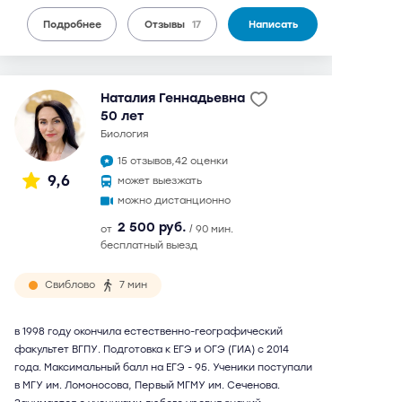
Подробнее
Отзывы
17
Написать
Наталия Геннадьевна
50 лет
биология
15 отзывов,
42 оценки
9,6
может выезжать
можно дистанционно
2 500 руб.
от
/ 90 мин.
бесплатный выезд
Свиблово
7 мин
в 1998 году окончила естественно-географический
факультет ВГПУ. Подготовка к ЕГЭ и ОГЭ (ГИА) с 2014
года. Максимальный балл на ЕГЭ - 95. Ученики поступали
в МГУ им. Ломоносова, Первый МГМУ им. Сеченова.