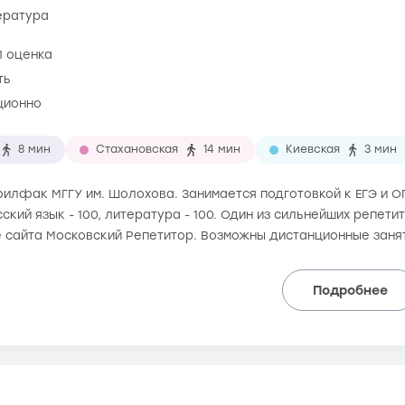
тература
1 оценка
ть
ционно
8 мин
Стахановская
14 мин
Киевская
3 мин
 филфак МГГУ им. Шолохова. Занимается подготовкой к ЕГЭ и ОГ
сский язык - 100, литература - 100. Один из сильнейших репети
е сайта Московский Репетитор. Возможны дистанционные заня
Подробнее