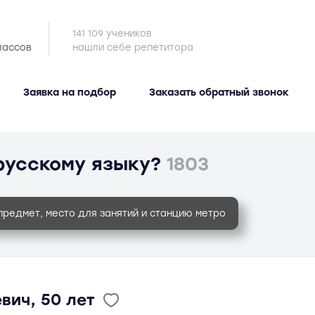
141 109 учеников
лассов
нашли себе репетитора
Заявка на подбор
Заказать обратный звонок
русскому языку?
1803
предмет, место для занятий и станцию метро
вич, 50 лет