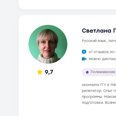
Светлана Г
русский язык, ли
67 отзывов,
161
можно дистан
9,7
Полежаевская
окончила ГГУ в 19
репетитор. Опыт п
программы. Максим
подготовки. Возм