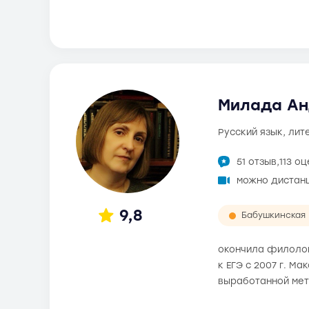
Милада Ан
русский язык, ли
51 отзыв,
113 о
можно дистан
9,8
Бабушкинская
окончила филолог
к ЕГЭ с 2007 г. М
выработанной мет