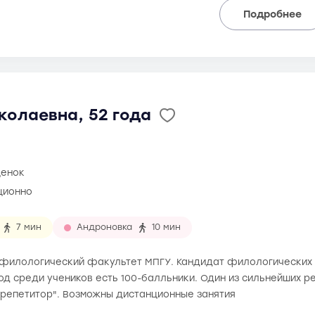
Подробнее
колаевна, 52 года
ценок
ционно
7 мин
Андроновка
10 мин
ла филологический факультет МПГУ. Кандидат филологических
год среди учеников есть 100-балльники. Один из сильнейших р
 репетитор". Возможны дистанционные занятия