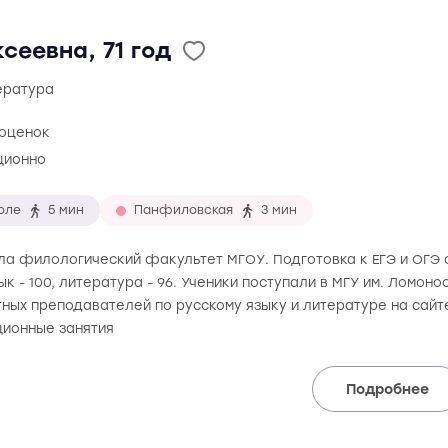
сеевна, 71 год
тература
 оценок
ционно
оле
5 мин
Панфиловская
3 мин
ила филологический факультет МГОУ. Подготовка к ЕГЭ и ОГЭ 
зык - 100, литература - 96. Ученики поступали в МГУ им. Ломон
ных преподавателей по русскому языку и литературе на сайт
ионные занятия
Подробнее