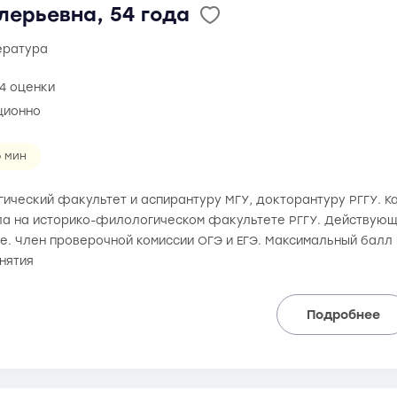
лерьевна, 54 года
тература
4 оценки
ционно
6 мин
ический факультет и аспирантуру МГУ, докторантуру РГГУ. К
а на историко-филологическом факультете РГГУ. Действующи
е. Член проверочной комиссии ОГЭ и ЕГЭ. Максимальный балл н
нятия
Подробнее