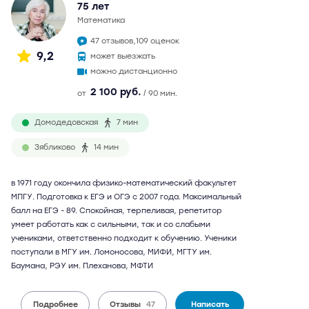
75 лет
математика
47 отзывов,
109 оценок
9,2
может выезжать
можно дистанционно
2 100 руб.
от
/ 90 мин.
Домодедовская
7 мин
Зябликово
14 мин
в 1971 году окончила физико-математический факультет
МПГУ. Подготовка к ЕГЭ и ОГЭ с 2007 года. Максимальный
балл на ЕГЭ - 89. Спокойная, терпеливая, репетитор
умеет работать как с сильными, так и со слабыми
учениками, ответственно подходит к обучению. Ученики
поступали в МГУ им. Ломоносова, МИФИ, МГТУ им.
Баумана, РЭУ им. Плеханова, МФТИ
Подробнее
Отзывы
47
Написать