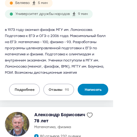
Беляево
5 мин
Университет дружбы народов
9 мин
в 1973 году окончил физфак МГУ им. Ломоносова.
Подготовка к ЕГЭ и ОГЭ с 2006 года. Максимальный балл
на ЕГЭ: математика - 100, физика - 93. Разработаны
программы целенаправленной подготовки к ЕГЭ по
математике и физике. Подготовка к олимпиадам и
внутренним экзаменам. Ученики поступали в МГУ им.
Ломоносова (мехмат, физфак, ВМК), МГТУ им. Баумана,
МЭИ. Возможны дистанционные занятия
Подробнее
Отзывы
95
Написать
Александр Борисович
78 лет
математика, физика
80 отзывов,
232 оценки