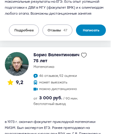
максимальные результаты на ЕГЭ. Есть опыт успешной
подготовки к ДВИ в МГУ (факультет ВМК) и к олимпиадам
любого этапа. Возможны дистанционные занятия
Подробнее
Отзывы
47
Написать
Борис Валентинович
75 лет
математика
46 отзывов,
92 оценки
9,2
может выезжать
можно дистанционно
3 000 руб.
от
/ 90 мин.
бесплатный выезд
в 1973 г. окончил факультет прикладной математики
МИЭМ. Был экспертом ЕГЭ. Ранее преподавал на
подготовительных курсах при РЭУ им. Г.В. Плеханова и