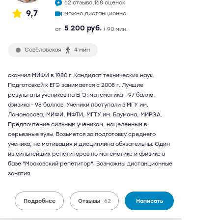
62 отзыва,
168 оценок
9,7
можно дистанционно
5 200 руб.
от
/ 90 мин.
Савёловская
4 мин
окончил МИФИ в 1980 г. Кандидат технических наук.
Подготовкой к ЕГЭ занимается с 2008 г. Лучшие
результаты учеников на ЕГЭ: математика - 97 балла,
физика - 98 баллов. Ученики поступали в МГУ им.
Ломоносова, МИФИ, МФТИ, МГТУ им. Баумана, МИРЭА.
Предпочтение сильным ученикам, нацеленным в
серьезные вузы. Возьмется за подготовку среднего
ученика, но мотивация и дисциплина обязательны. Один
из сильнейших репетиторов по математике и физике в
базе "Московский репетитор". Возможны дистанционные
занятия
Подробнее
Отзывы
62
Написать