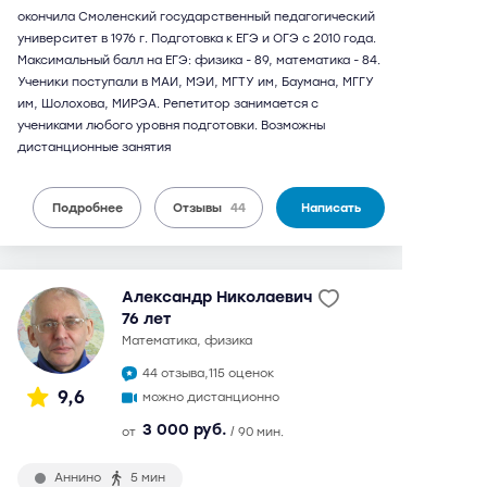
окончила Смоленский государственный педагогический
университет в 1976 г. Подготовка к ЕГЭ и ОГЭ с 2010 года.
Максимальный балл на ЕГЭ: физика - 89, математика - 84.
Ученики поступали в МАИ, МЭИ, МГТУ им, Баумана, МГГУ
им, Шолохова, МИРЭА. Репетитор занимается с
учениками любого уровня подготовки. Возможны
дистанционные занятия
Подробнее
Отзывы
44
Написать
Александр Николаевич
76 лет
математика, физика
44 отзыва,
115 оценок
9,6
можно дистанционно
3 000 руб.
от
/ 90 мин.
Аннино
5 мин