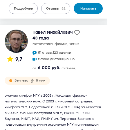
Подробнее
Отзывы
52
Написать
Павел Михайлович
43 года
математика, физика, химия
51 отзыв,
123 оценки
9,7
можно дистанционно
6 000 руб.
от
/ 90 мин.
Беляево
5 мин
окончил химфак МГУ в 2005 г. Кандидат физико-
математических наук. С 2003 г. - научный сотрудник
химфака МГУ. Подготовкой к ЕГЭ и ОГЭ (ГИА) занимается
с 2005 г. Ученики поступали в МГУ, МФТИ, МГТУ им.
Баумана, МИИТ, МАИ, РНИМУ им. Пирогова. Возможна
подготовка к внутренним экзаменам МГУ и олимпиадам