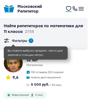
Московский
Репетитор
Найти репетиторов по математике для
11 класса
2758
Фильтры
1
Вы можете выбрать предмет, место для
занятий и станцию метро
Сахавет Маилович
58 лет
математика
106 отзывов,
223 оценки
9,6
можно дистанционно
5 000 руб.
от
/ 90 мин.
Вавиловская
5 мин