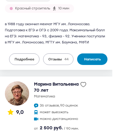
Красный строитель
10 мин
в 1988 году окончил мехмат МГУ им. Ломоносова.
Подготовка к ЕГЭ и ОГЭ с 2009 года. Максимальный балл
на ЕГЭ: математика - 93, физика - 92. Ученики поступали
в МГУ им. Ломоносова, МГТУ им. Баумана, МФТИ
Подробнее
Отзывы
44
Написать
Марина Витальевна
70 лет
математика
36 отзывов,
90 оценок
9,0
может выезжать
можно дистанционно
2 500 руб.
от
/ 90 мин.