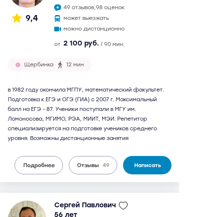
49 отзывов,
98 оценок
9,4
может выезжать
можно дистанционно
2 100 руб.
от
/ 90 мин.
Щербинка
12 мин
в 1982 году окончила МГПУ, математический факультет.
Подготовка к ЕГЭ и ОГЭ (ГИА) с 2007 г. Максимальный
балл на ЕГЭ - 87. Ученики поступали в МГУ им.
Ломоносова, МГИМО, РЭА, МИИТ, МЭИ. Репетитор
специализируется на подготовке учеников среднего
уровня. Возможны дистанционные занятия
Подробнее
Отзывы
49
Написать
Сергей Павлович
56 лет