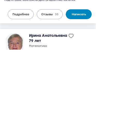
Подробнее
Отзывы
35
Написать
Ирина Анатольевна
79 лет
математика
35 отзывов,
91 оценка
8,8
можно дистанционно
3 600 руб.
от
/ 90 мин.
Университет
5 мин
Вавиловская
9 мин
окончила мехмат МГУ в 1964 г. Кандидат физико-
математических наук. С 1970 г. по настоящее время -
преподаватель МГУ (мехмат, кафедра математики