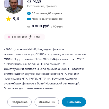
62 года
математика, физика
35 отзывов,
98 оценок
9,4
можно дистанционно
3 300 руб.
от
/ 90 мин.
Печатники
4 мин
в 1986 г. окончил МИФИ. Кандидат физико-
математических наук. С 1993 г. - преподаватель физики в
МИФИ. Подготовкой к ЕГЭ и ОГЭ (ГИА) занимается с 2007
г. Максимальный балл на ЕГЭ по физике - 98.
Действующий эксперт ЕГЭ по физике с 2008 г. Готовит к
олимпиадам и внутренним экзаменам в МГУ. Ученики
поступали в МГУ, МФТИ, МГТУ им. Баумана. Один из
сильнейших физиков в базе "Московский репетитор".
Возможны дистанционные занятия
Подробнее
Отзывы
35
Написать