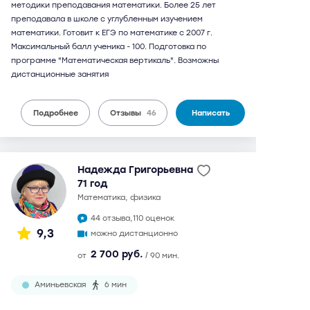
методики преподавания математики. Более 25 лет
преподавала в школе с углубленным изучением
математики. Готовит к ЕГЭ по математике с 2007 г.
Максимальный балл ученика - 100. Подготовка по
программе "Математическая вертикаль". Возможны
дистанционные занятия
Подробнее
Отзывы
46
Написать
Надежда Григорьевна
71 год
математика, физика
44 отзыва,
110 оценок
9,3
можно дистанционно
2 700 руб.
от
/ 90 мин.
Аминьевская
6 мин