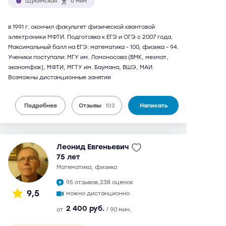
Щукинская
6 мин
в 1991 г. окончил факультет физической квантовой
электроники МФТИ. Подготовка к ЕГЭ и ОГЭ с 2007 года.
Максимальный балл на ЕГЭ: математика - 100, физика - 94.
Ученики поступали: МГУ им. Ломоносова (ВМК, мехмат,
экономфак), МФТИ, МГТУ им. Баумана, ВШЭ, МАИ.
Возможны дистанционные занятия
Подробнее
Отзывы
102
Написать
Леонид Евгеньевич
75 лет
математика, физика
95 отзывов,
238 оценок
9,5
можно дистанционно
2 400 руб.
от
/ 90 мин.