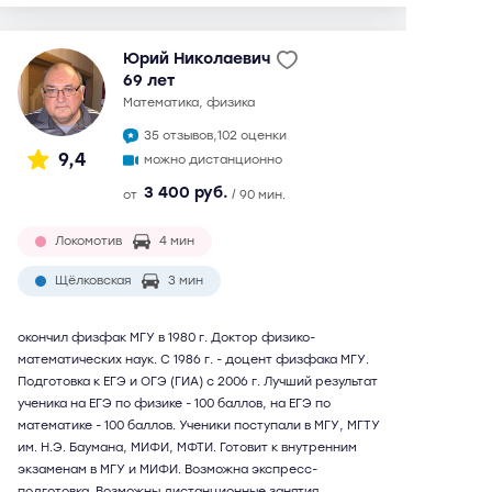
Юрий Николаевич
69 лет
математика, физика
35 отзывов,
102 оценки
9,4
можно дистанционно
3 400 руб.
от
/ 90 мин.
Локомотив
4 мин
Щёлковская
3 мин
окончил физфак МГУ в 1980 г. Доктор физико-
математических наук. С 1986 г. - доцент физфака МГУ.
Подготовка к ЕГЭ и ОГЭ (ГИА) с 2006 г. Лучший результат
ученика на ЕГЭ по физике - 100 баллов, на ЕГЭ по
математике - 100 баллов. Ученики поступали в МГУ, МГТУ
им. Н.Э. Баумана, МИФИ, МФТИ. Готовит к внутренним
экзаменам в МГУ и МИФИ. Возможна экспресс-
подготовка. Возможны дистанционные занятия