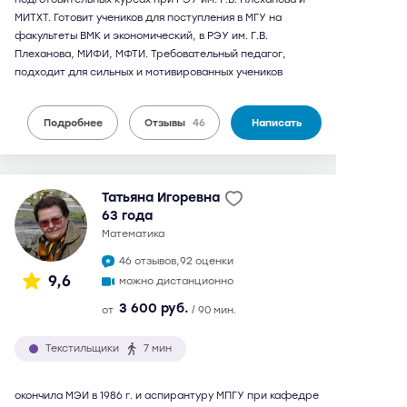
МИТХТ. Готовит учеников для поступления в МГУ на
факультеты ВМК и экономический, в РЭУ им. Г.В.
Плеханова, МИФИ, МФТИ. Требовательный педагог,
подходит для сильных и мотивированных учеников
Подробнее
Отзывы
46
Написать
Татьяна Игоревна
63 года
математика
46 отзывов,
92 оценки
9,6
можно дистанционно
3 600 руб.
от
/ 90 мин.
Текстильщики
7 мин
окончила МЭИ в 1986 г. и аспирантуру МПГУ при кафедре