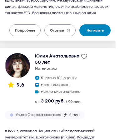
(школьным, всероссийским, межвузовским). Сильный
химик, физик и математик, отлично разбирается во всех
тонкостях ЕГЭ. Возможны дистанционные занятия
Подробнее
Отзывы
51
Написать
Юлия Анатольевна
50 лет
математика
51 отзыв,
102 оценки
9,6
может выезжать
можно дистанционно
3 200 руб.
от
/ 90 мин.
Улица Старокачаловская
6 мин
в 1999 г. окончила Национальный педагогический
университет им. Драгоманова (г. Киев). Кандидат