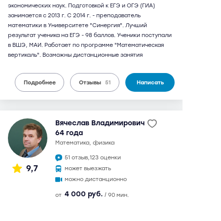
экономических наук. Подготовкой к ЕГЭ и ОГЭ (ГИА)
занимается с 2013 г. С 2014 г. - преподаватель
математики в Университете "Синергия". Лучший
результат ученика на ЕГЭ - 98 баллов. Ученики поступали
в ВШЭ, МАИ. Работает по программе "Математическая
вертикаль". Возможны дистанционные занятия
Подробнее
Отзывы
51
Написать
Вячеслав Владимирович
64 года
математика, физика
51 отзыв,
123 оценки
9,7
может выезжать
можно дистанционно
4 000 руб.
от
/ 90 мин.