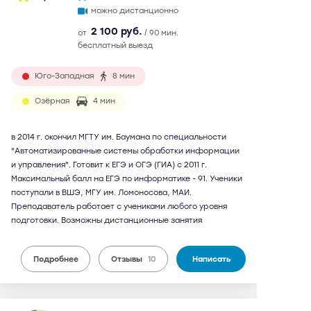
можно дистанционно
2 100 руб.
от
/ 90 мин.
бесплатный выезд
Юго-Западная
8 мин
Озёрная
4 мин
в 2014 г. окончил МГТУ им. Баумана по специальности
"Автоматизированные системы обработки информации
и управления". Готовит к ЕГЭ и ОГЭ (ГИА) с 2011 г.
Максимальный балл на ЕГЭ по информатике - 91. Ученики
поступали в ВШЭ, МГУ им. Ломоносова, МАИ.
Преподаватель работает с учениками любого уровня
подготовки. Возможны дистанционные занятия
Подробнее
Отзывы
10
Написать