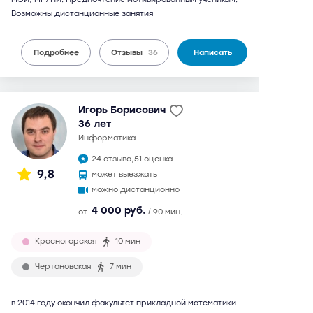
Возможны дистанционные занятия
Подробнее
Отзывы
36
Написать
Игорь Борисович
36 лет
информатика
24 отзыва,
51 оценка
9,8
может выезжать
можно дистанционно
4 000 руб.
от
/ 90 мин.
Красногорская
10 мин
Чертановская
7 мин
в 2014 году окончил факультет прикладной математики