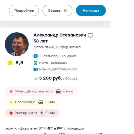
Подробнее
Отзывы
16
Написать
Александр Степанович
58 лет
математика, информатика
13 отзывов,
30 оценок
8,8
может выезжать
можно дистанционно
5 200 руб.
от
/ 90 мин.
Улица Дмитриевского
6 мин
Новокосино
3 мин
Университет
6 мин
окончил факультет ВМК МГУ в 1991 г. Кандидат