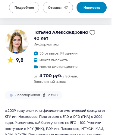
Подробнее
Отзывы
47
Написать
Татьяна Александровна
40 лет
информатика
36 отзывов,
94 оценки
9,8
может выезжать
можно дистанционно
4 700 руб.
от
/ 90 мин.
бесплатный выезд
Лесопарковая
2 мин
в 2009 году окончила физико-математический факультет
КГУ им. Некрасова. Подготовка к ЕГЭ и ОГЭ (ГИА) с 2006
года. Максимальный балл ученика на ЕГЭ - 100. Ученики
поступали в МГУ (ВМК), РЭУ им. Плеханова, МТУСИ, МАИ,
МЭИ, МГУПИ. Предпочтение мотивированным ученикам.