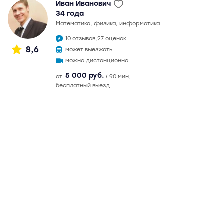
Иван Иванович
34 года
математика, физика, информатика
10 отзывов,
27 оценок
8,6
может выезжать
можно дистанционно
5 000 руб.
от
/ 90 мин.
бесплатный выезд
Профсоюзная
11 мин
Вавиловская
8 мин
в 2014 г. окончил МФТИ по специальности "Прикладная
математика и физика". Максимальный балл на ЕГЭ по
математике - 90, по физике - 92, по информатике - 93.
Ученики поступали в МФТИ, МГУ им. Ломоносова, ВШЭ.
Также готовит к олимпиадам по математике, физике и
информатике. Возможны дистанционные занятия