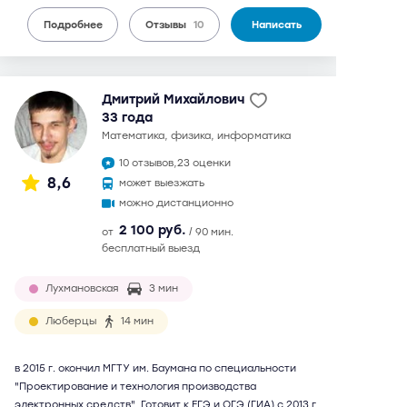
Подробнее
Отзывы
10
Написать
Дмитрий Михайлович
33 года
математика, физика, информатика
10 отзывов,
23 оценки
8,6
может выезжать
можно дистанционно
2 100 руб.
от
/ 90 мин.
бесплатный выезд
Лухмановская
3 мин
Люберцы
14 мин
в 2015 г. окончил МГТУ им. Баумана по специальности
"Проектирование и технология производства
электронных средств". Готовит к ЕГЭ и ОГЭ (ГИА) с 2013 г.