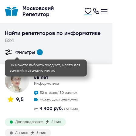
Московский
Репетитор
Найти репетиторов по информатике
524
Фильтры
1
Вы можете выбрать предмет, место для
занятий и станцию метро
Юлия Марковна
58 лет
информатика
52 отзыва,
130 оценок
9,5
можно дистанционно
4 400 руб.
от
/ 90 мин.
Домодедовская
2 мин
Аннино
5 мин