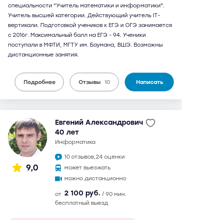
специальности "Учитель математики и информатики".
Учитель высшей категории. Действующий учитель IT-
вертикали. Подготовкой учеников к ЕГЭ и ОГЭ занимается
с 2016г. Максимальный балл на ЕГЭ - 94. Ученики
поступали в МФТИ, МГТУ им. Баумана, ВШЭ. Возможны
дистанционные занятия.
Подробнее
Отзывы
10
Написать
Евгений Александрович
40 лет
информатика
10 отзывов,
24 оценки
9,0
может выезжать
можно дистанционно
2 100 руб.
от
/ 90 мин.
бесплатный выезд