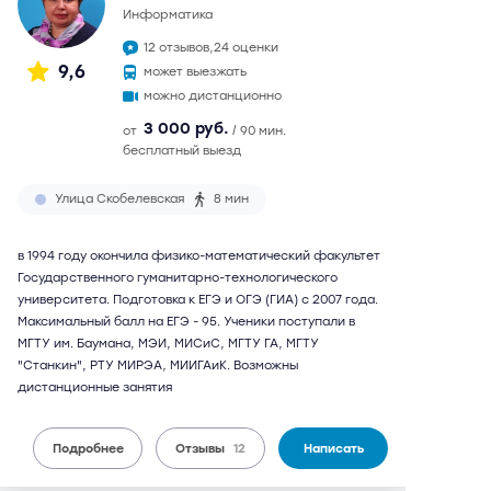
информатика
12 отзывов,
24 оценки
9,6
может выезжать
можно дистанционно
3 000 руб.
от
/ 90 мин.
бесплатный выезд
Улица Скобелевская
8 мин
в 1994 году окончила физико-математический факультет
Государственного гуманитарно-технологического
университета. Подготовка к ЕГЭ и ОГЭ (ГИА) с 2007 года.
Максимальный балл на ЕГЭ - 95. Ученики поступали в
МГТУ им. Баумана, МЭИ, МИСиС, МГТУ ГА, МГТУ
"Станкин", РТУ МИРЭА, МИИГАиК. Возможны
дистанционные занятия
Подробнее
Отзывы
12
Написать