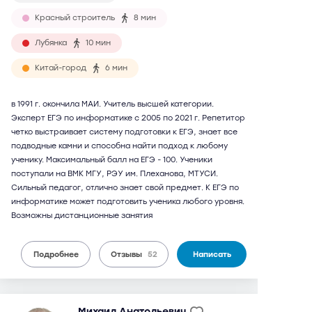
Красный строитель
8 мин
Лубянка
10 мин
Китай-город
6 мин
в 1991 г. окончила МАИ. Учитель высшей категории.
Эксперт ЕГЭ по информатике с 2005 по 2021 г. Репетитор
четко выстраивает систему подготовки к ЕГЭ, знает все
подводные камни и способна найти подход к любому
ученику. Максимальный балл на ЕГЭ - 100. Ученики
поступали на ВМК МГУ, РЭУ им. Плеханова, МТУСИ.
Сильный педагог, отлично знает свой предмет. К ЕГЭ по
информатике может подготовить ученика любого уровня.
Возможны дистанционные занятия
Подробнее
Отзывы
52
Написать
Михаил Анатольевич