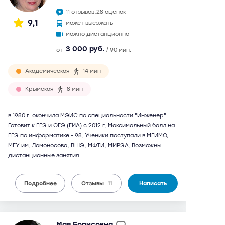
11 отзывов,
28 оценок
9,1
может выезжать
можно дистанционно
3 000 руб.
от
/ 90 мин.
Академическая
14 мин
Крымская
8 мин
в 1980 г. окончила МЭИС по специальности "Инженер".
Готовит к ЕГЭ и ОГЭ (ГИА) с 2012 г. Максимальный балл на
ЕГЭ по информатике - 98. Ученики поступали в МГИМО,
МГУ им. Ломоносова, ВШЭ, МФТИ, МИРЭА. Возможны
дистанционные занятия
Подробнее
Отзывы
11
Написать
Мая Борисовна