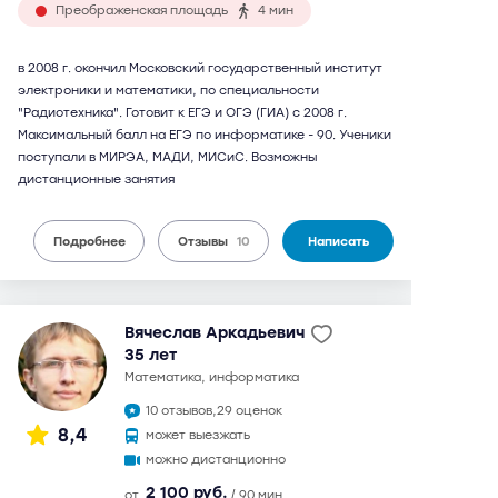
Преображенская площадь
4 мин
в 2008 г. окончил Московский государственный институт
электроники и математики, по специальности
"Радиотехника". Готовит к ЕГЭ и ОГЭ (ГИА) с 2008 г.
Максимальный балл на ЕГЭ по информатике - 90. Ученики
поступали в МИРЭА, МАДИ, МИСиС. Возможны
дистанционные занятия
Подробнее
Отзывы
10
Написать
Вячеслав Аркадьевич
35 лет
математика, информатика
10 отзывов,
29 оценок
8,4
может выезжать
можно дистанционно
2 100 руб.
от
/ 90 мин.