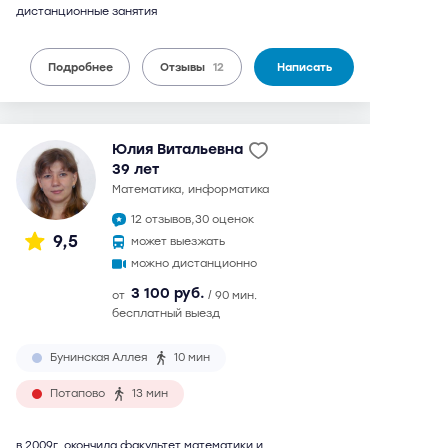
дистанционные занятия
Подробнее
Отзывы
12
Написать
Юлия Витальевна
39 лет
математика, информатика
12 отзывов,
30 оценок
9,5
может выезжать
можно дистанционно
3 100 руб.
от
/ 90 мин.
бесплатный выезд
Бунинская Аллея
10 мин
Потапово
13 мин
в 2009г. окончила факультет математики и