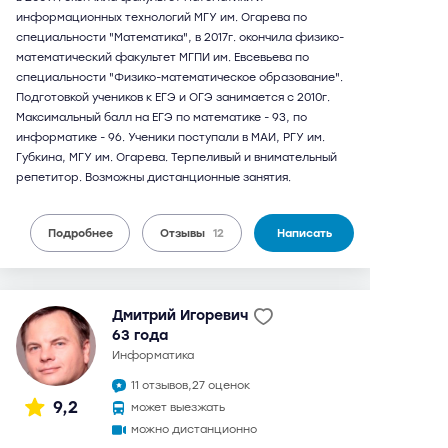
информационных технологий МГУ им. Огарева по
специальности "Математика", в 2017г. окончила физико-
математический факультет МГПИ им. Евсевьева по
специальности "Физико-математическое образование".
Подготовкой учеников к ЕГЭ и ОГЭ занимается с 2010г.
Максимальный балл на ЕГЭ по математике - 93, по
информатике - 96. Ученики поступали в МАИ, РГУ им.
Губкина, МГУ им. Огарева. Терпеливый и внимательный
репетитор. Возможны дистанционные занятия.
Подробнее
Отзывы
12
Написать
Дмитрий Игоревич
63 года
информатика
11 отзывов,
27 оценок
9,2
может выезжать
можно дистанционно