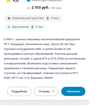
9,0
можно дистанционно
2 100 руб.
от
/ 90 мин.
Нахимовский проспект
9 мин
Варшавская
5 мин
в 1969 г. окончил механико-математический факультет
МГУ. Кандидат технических наук. Около 25 лет был
научным сотрудником НИИ, а затем более 10 лет
преподавал в центре образования. Учитель высшей
категории. Готовит к сдаче ЕГЭ и ОГЭ (ГИА) по математике
и информатике. Возможна подготовка к внутренним
экзаменам в технические вузы. Серьезный педагог,
строгий, но справедливый. Ученики поступали в МГУ,
МАИ, МГТУ им. Н.Э. Баумана, МИФИ
Подробнее
Отзывы
17
Написать