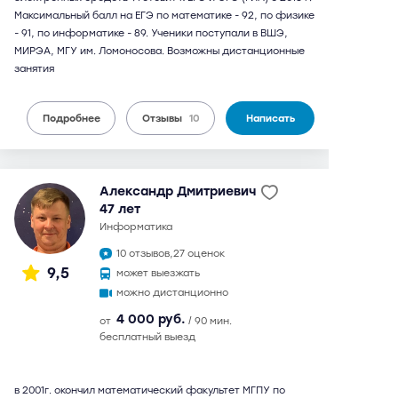
Максимальный балл на ЕГЭ по математике - 92, по физике
- 91, по информатике - 89. Ученики поступали в ВШЭ,
МИРЭА, МГУ им. Ломоносова. Возможны дистанционные
занятия
Подробнее
Отзывы
10
Написать
Александр Дмитриевич
47 лет
информатика
10 отзывов,
27 оценок
9,5
может выезжать
можно дистанционно
4 000 руб.
от
/ 90 мин.
бесплатный выезд
в 2001г. окончил математический факультет МГПУ по