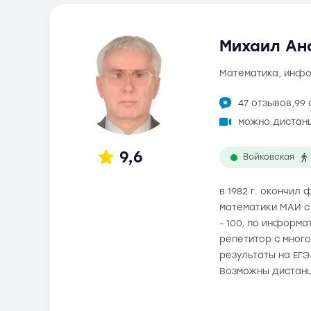
Михаил Ана
математика, инф
47 отзывов,
99 
можно дистан
9,6
Войковская
в 1982 г. окончи
математики МАИ с 
- 100, по информа
репетитор с мног
результаты на ЕГЭ
Возможны дистанц