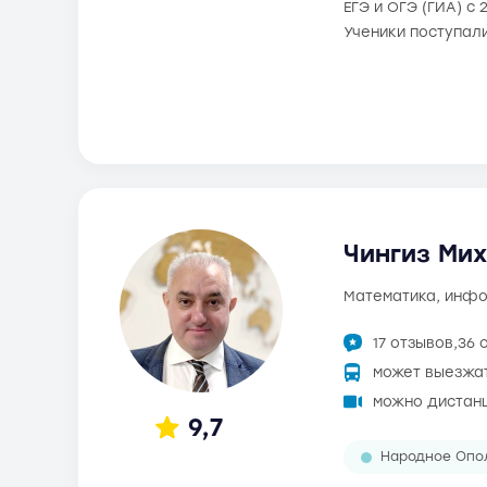
ЕГЭ и ОГЭ (ГИА) с 
Ученики поступал
Чингиз Мих
математика, инф
17 отзывов,
36 
может выезжа
можно дистан
9,7
Народное Опо