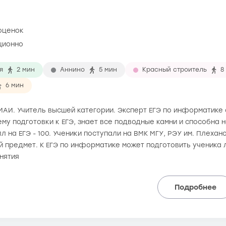
 оценок
ционно
я
2 мин
Аннино
5 мин
Красный строитель
8
6 мин
а МАИ. Учитель высшей категории. Эксперт ЕГЭ по информатике с
му подготовки к ЕГЭ, знает все подводные камни и способна 
 на ЕГЭ - 100. Ученики поступали на ВМК МГУ, РЭУ им. Плехан
ой предмет. К ЕГЭ по информатике может подготовить ученика
нятия
Подробнее