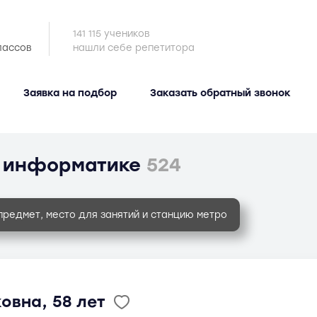
141 115 учеников
лассов
нашли себе репетитора
Заявка на подбор
Заказать обратный звонок
о информатике
524
предмет, место для занятий и станцию метро
овна, 58 лет