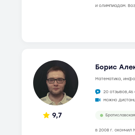
и олимпиадам. Во
Борис Алек
математика, инф
20 отзывов,
46
можно дистан
9,7
Братиславская
в 2008 г. окончил