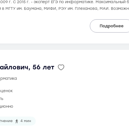
2009 г. С 2015 г. - эксперт ЕГЭ по информатике. Максимальный б
и в МГТУ им. Баумана, МИФИ, РЭУ им. Плеханова, МАИ. Возмож
Подробнее
айлович, 56 лет
орматика
оценок
ть
ционно
лчение
4 мин