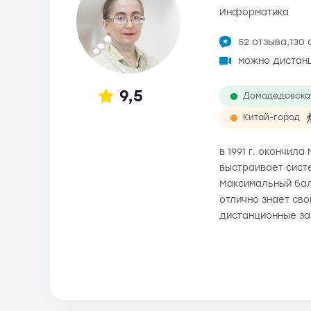
информатика
52 отзыва,
130
можно дистан
9,5
Домодедовска
Китай-город
в 1991 г. окончил
выстраивает систе
Максимальный балл
отлично знает св
дистанционные за