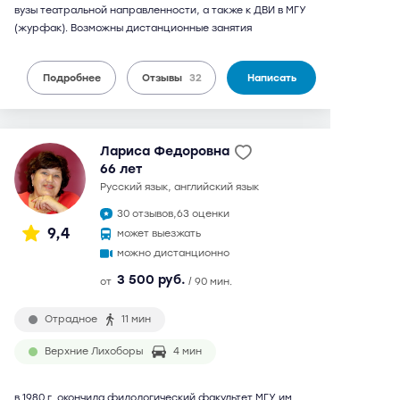
вузы театральной направленности, а также к ДВИ в МГУ
(журфак). Возможны дистанционные занятия
Подробнее
Отзывы
32
Написать
Лариса Федоровна
66 лет
русский язык, английский язык
30 отзывов,
63 оценки
9,4
может выезжать
можно дистанционно
3 500 руб.
от
/ 90 мин.
Отрадное
11 мин
Верхние Лихоборы
4 мин
в 1980 г. окончила филологический факультет МГУ им.