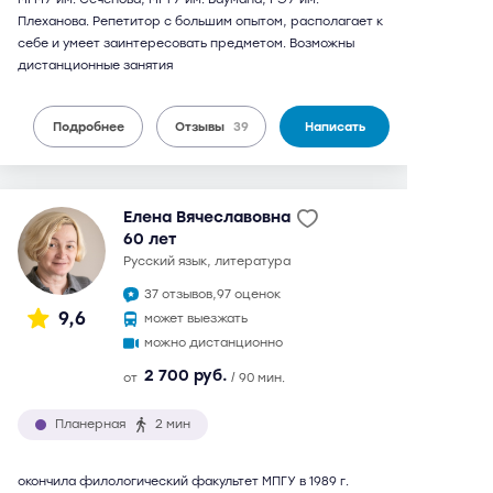
Плеханова. Репетитор с большим опытом, располагает к
себе и умеет заинтересовать предметом. Возможны
дистанционные занятия
Подробнее
Отзывы
39
Написать
Елена Вячеславовна
60 лет
русский язык, литература
37 отзывов,
97 оценок
9,6
может выезжать
можно дистанционно
2 700 руб.
от
/ 90 мин.
Планерная
2 мин
окончила филологический факультет МПГУ в 1989 г.