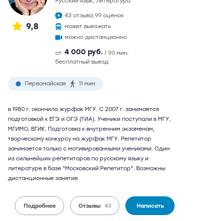
русский язык, литература
43 отзыва,
99 оценок
9,8
может выезжать
можно дистанционно
4 000 руб.
от
/ 90 мин.
бесплатный выезд
Первомайская
11 мин
в 1980 г. окончила журфак МГУ. С 2007 г. занимается
подготовкой к ЕГЭ и ОГЭ (ГИА). Ученики поступали в МГУ,
МГИМО, ВГИК. Подготовка к внутренним экзаменам,
творческому конкурсу на журфак МГУ. Репетитор
занимается только с мотивированными учениками. Один
из сильнейших репетиторов по русскому языку и
литературе в базе "Московский Репетитор". Возможны
дистанционные занятия
Подробнее
Отзывы
43
Написать