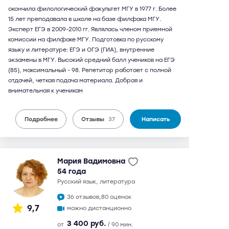
окончила филологический факультет МГУ в 1977 г. Более
15 лет преподавала в школе на базе филфака МГУ.
Эксперт ЕГЭ в 2009-2010 гг. Являлась членом приемной
комиссии на филфаке МГУ. Подготовка по русскому
языку и литературе: ЕГЭ и ОГЭ (ГИА), внутренние
экзамены в МГУ. Высокий средний балл учеников на ЕГЭ
(85), максимальный - 98. Репетитор работает с полной
отдачей, четкая подача материала. Добрая и
внимательная к ученикам
Подробнее
Отзывы
37
Написать
Мария Вадимовна
54 года
русский язык, литература
36 отзывов,
80 оценок
9,7
можно дистанционно
3 400 руб.
от
/ 90 мин.