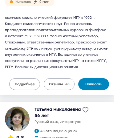
Коньково
6 мин
окончила филологический факультет МГУ в 1992 г.
Кандидат филологических наук. Ранее являлась
преподавателем подготовительных курсов на филфаке
и истфаке МГУ. С 2008 г. только частный репетитор.
Спокойный, ответственный репетитор. Прекрасно знает
специфику ЕГЭ по литературе и русскому языку, а также
внутренних экзаменов в МГУ. Большинство учеников
поступили на различные факультеты МГУ, а также МПГУ,
РГГУ. Возможны дистанционные занятия
Подробнее
Отзывы
48
Написать
Татьяна Николаевна
56 лет
русский язык, литература
43 отзыва,
86 оценок
9,8
может выезжать