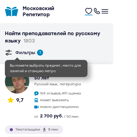
Московский
Репетитор
Найти преподавателей по русскому
языку
1803
Фильтры
1
Вы можете выбрать предмет, место для
занятий и станцию метро
Иван Игоревич
50 лет
русский язык, литература
169 отзывов,
491 оценка
9,7
может выезжать
можно дистанционно
2 700 руб.
от
/ 90 мин.
Текстильщики
8 мин