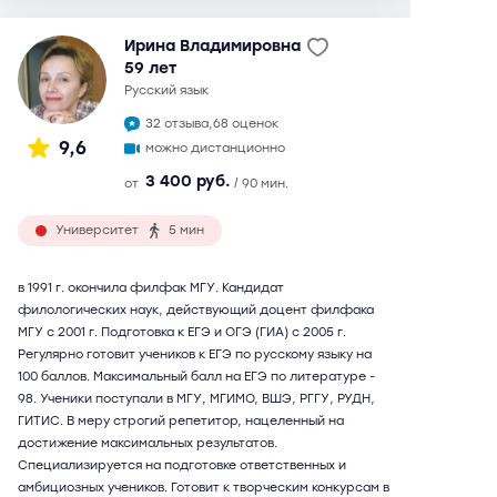
Ирина Владимировна
59 лет
русский язык
32 отзыва,
68 оценок
9,6
можно дистанционно
3 400 руб.
от
/ 90 мин.
Университет
5 мин
в 1991 г. окончила филфак МГУ. Кандидат
филологических наук, действующий доцент филфака
МГУ с 2001 г. Подготовка к ЕГЭ и ОГЭ (ГИА) с 2005 г.
Регулярно готовит учеников к ЕГЭ по русскому языку на
100 баллов. Максимальный балл на ЕГЭ по литературе -
98. Ученики поступали в МГУ, МГИМО, ВШЭ, РГГУ, РУДН,
ГИТИС. В меру строгий репетитор, нацеленный на
достижение максимальных результатов.
Специализируется на подготовке ответственных и
амбициозных учеников. Готовит к творческим конкурсам в