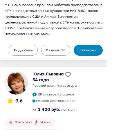
М.В. Ломоносова, в прошлом работала преподавателем в
МГУ, на подготовительных курсах при НИУ ВШЭ, далее -
переводчиком в США и Англии. Занимается
целенаправленной подготовкой к ЕГЭ на высокие баллы с
2006 г. Требовательный и строгий педагог. Предпочтение
мотивированным ученикам
Подробнее
Отзывы
30
Написать
Юлия Львовна
54 года
русский язык, литература
28 отзывов,
68 оценок
9,6
можно дистанционно
3 400 руб.
от
/ 90 мин.
Локомотив
14 мин