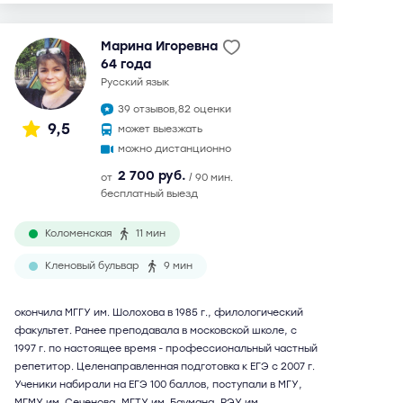
Марина Игоревна
64 года
русский язык
39 отзывов,
82 оценки
9,5
может выезжать
можно дистанционно
2 700 руб.
от
/ 90 мин.
бесплатный выезд
Коломенская
11 мин
Кленовый бульвар
9 мин
окончила МГГУ им. Шолохова в 1985 г., филологический
факультет. Ранее преподавала в московской школе, с
1997 г. по настоящее время - профессиональный частный
репетитор. Целенаправленная подготовка к ЕГЭ с 2007 г.
Ученики набирали на ЕГЭ 100 баллов, поступали в МГУ,
МГМУ им. Сеченова, МГТУ им. Баумана, РЭУ им.