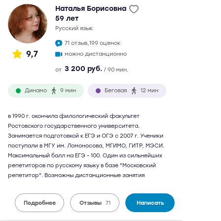
Наталья Борисовна
59 лет
русский язык
71 отзыв,
199 оценок
9,7
можно дистанционно
3 200 руб.
от
/ 90 мин.
Динамо
9 мин
Беговая
12 мин
в 1990 г. окончила филологический факультет
Ростовского государственного университета.
Занимается подготовкой к ЕГЭ и ОГЭ с 2007 г. Ученики
поступали в МГУ им. Ломоносова, МГИМО, ГИТР, МЭСИ.
Максимальный балл на ЕГЭ - 100. Один из сильнейших
репетиторов по русскому языку в базе "Московский
репетитор". Возможны дистанционные занятия
Подробнее
Отзывы
71
Написать