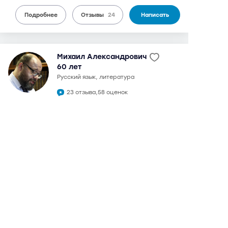
Подробнее
Отзывы
24
Написать
Михаил Александрович
60 лет
русский язык, литература
23 отзыва,
58 оценок
9,5
может выезжать
можно дистанционно
3 600 руб.
от
/ 90 мин.
в 1992 году окончил филологический факультет МГУ.
Кандидат филологических наук. Преподаватель на
подготовительных курсах МГУ им. Ломоносова.
Подготовка к ЕГЭ и ОГЭ (ГИА) с 2008 г. Максимальный
балл на ЕГЭ: русский язык - 100, литература - 100.
Подготовка ДВИ МГУ. При полной отдаче подготовит для
поступления в любой ведущий вуз Москвы. Сильный,