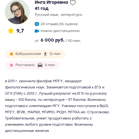
Инга Игоревна
41 год
русский язык, литература
24 отзыва,
56 оценок
9,7
можно дистанционно
6 000 руб.
от
/ 90 мин.
Бабушкинская
12 мин
Ростокино
6 мин
в 2011 г. окончила филфак МПГУ, кандидат
филологических наук. Занимается подготовкой к ЕГЭ и
ОГЭ (ГИА) с 2013 г. Лучший результат на ЕГЭ по русскому
языку - 100 балла, по литературе - 97 баллов. Возможна
подготовка к олимпиадам МГУ. Ученики поступали в ВШЭ,
МПГУ, ВГИК, МАРХИ, МГИМО, РУДН, МГПХА им. Строганова.
Требовательная, умеет продуктивно работать с
учениками любого уровня подготовки. Возможны
дистанционные занятия