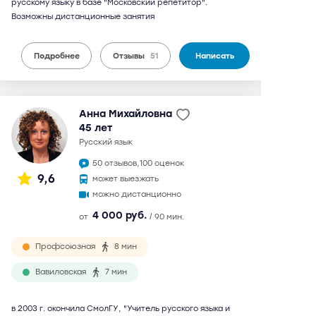
русскому языку в базе "Московский репетитор".
Возможны дистанционные занятия
Подробнее
Отзывы
51
Написать
Анна Михайловна
45 лет
русский язык
50 отзывов,
100 оценок
9,6
может выезжать
можно дистанционно
4 000 руб.
от
/ 90 мин.
Профсоюзная
8 мин
Вавиловская
7 мин
в 2003 г. окончила СмолГУ, "Учитель русского языка и