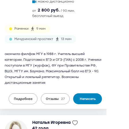
можно дистанционно
2 800 руб.
от
/ 90 мин.
бесплатный выезд
Раменки
9 мин
Мичуринский проспект
13 мин
окончила филфак МГУ в 1988 г. Учитель высшей
категории. Подготовка к ЕГЭ и ОГЭ (ГИА) с 2008 г. Ученики
поступали в МГУ (журфак), ФУ при Правительстве РФ,
ВШЭ, МГТУ им. Баумана. Максимальный балл на ЕГЭ - 90.
Открытый и лояльный репетитор. Возможны
дистанционные занятия
Подробнее
Отзывы
27
Написать
Наталья Игоревна
42 года