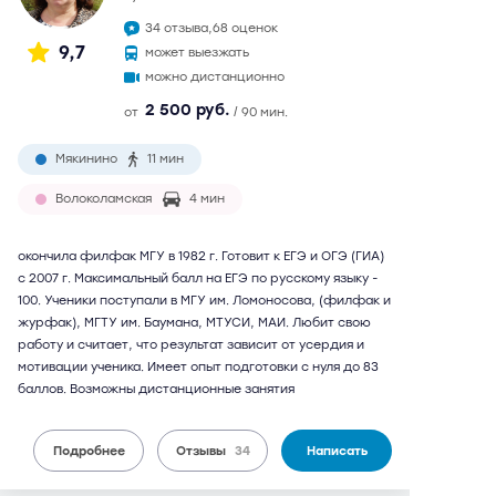
34 отзыва,
68 оценок
9,7
может выезжать
можно дистанционно
2 500 руб.
от
/ 90 мин.
Мякинино
11 мин
Волоколамская
4 мин
окончила филфак МГУ в 1982 г. Готовит к ЕГЭ и ОГЭ (ГИА)
с 2007 г. Максимальный балл на ЕГЭ по русскому языку -
100. Ученики поступали в МГУ им. Ломоносова, (филфак и
журфак), МГТУ им. Баумана, МТУСИ, МАИ. Любит свою
работу и считает, что результат зависит от усердия и
мотивации ученика. Имеет опыт подготовки с нуля до 83
баллов. Возможны дистанционные занятия
Подробнее
Отзывы
34
Написать