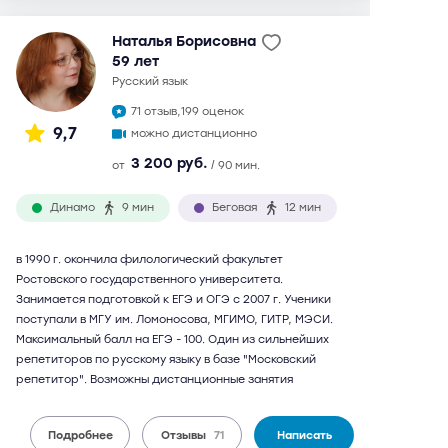
Наталья Борисовна
59 лет
русский язык
71 отзыв,
199 оценок
9,7
можно дистанционно
3 200 руб.
от
/ 90 мин.
Динамо
9 мин
Беговая
12 мин
в 1990 г. окончила филологический факультет
Ростовского государственного университета.
Занимается подготовкой к ЕГЭ и ОГЭ с 2007 г. Ученики
поступали в МГУ им. Ломоносова, МГИМО, ГИТР, МЭСИ.
Максимальный балл на ЕГЭ - 100. Один из сильнейших
репетиторов по русскому языку в базе "Московский
репетитор". Возможны дистанционные занятия
Подробнее
Отзывы
71
Написать