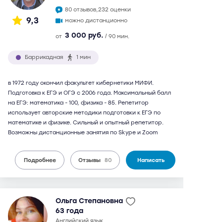
80 отзывов,
232 оценки
9,3
можно дистанционно
3 000 руб.
от
/ 90 мин.
Баррикадная
1 мин
в 1972 году окончил факультет кибернетики МИФИ.
Подготовка к ЕГЭ и ОГЭ с 2006 года. Максимальный балл
на ЕГЭ: математика - 100, физика - 85. Репетитор
использует авторские методики подготовки к ЕГЭ по
математике и физике. Сильный и опытный репетитор.
Возможны дистанционные занятия по Skype и Zoom
Подробнее
Отзывы
80
Написать
Ольга Степановна
63 года
английский язык