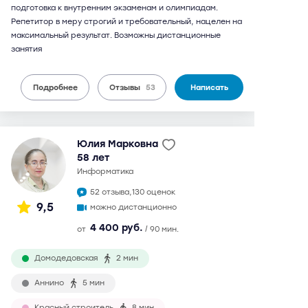
подготовка к внутренним экзаменам и олимпиадам.
Репетитор в меру строгий и требовательный, нацелен на
максимальный результат. Возможны дистанционные
занятия
Подробнее
Отзывы
53
Написать
Юлия Марковна
58 лет
информатика
52 отзыва,
130 оценок
9,5
можно дистанционно
4 400 руб.
от
/ 90 мин.
Домодедовская
2 мин
Аннино
5 мин
Красный строитель
8 мин