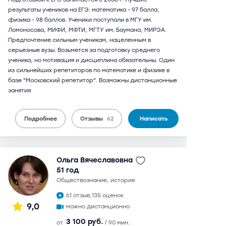
результаты учеников на ЕГЭ: математика - 97 балла,
физика - 98 баллов. Ученики поступали в МГУ им.
Ломоносова, МИФИ, МФТИ, МГТУ им. Баумана, МИРЭА.
Предпочтение сильным ученикам, нацеленным в
серьезные вузы. Возьмется за подготовку среднего
ученика, но мотивация и дисциплина обязательны. Один
из сильнейших репетиторов по математике и физике в
базе "Московский репетитор". Возможны дистанционные
занятия
Подробнее
Отзывы
62
Написать
Ольга Вячеславовна
51 год
обществознание, история
61 отзыв,
135 оценок
9,0
можно дистанционно
3 100 руб.
от
/ 90 мин.