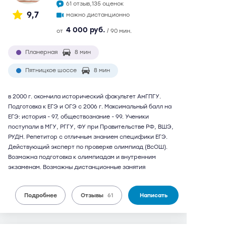
61 отзыв,
135 оценок
9,7
можно дистанционно
4 000 руб.
от
/ 90 мин.
Планерная
8 мин
Пятницкое шоссе
8 мин
в 2000 г. окончила исторический факультет АмГПГУ.
Подготовка к ЕГЭ и ОГЭ с 2006 г. Максимальный балл на
ЕГЭ: история - 97, обществознание - 99. Ученики
поступали в МГУ, РГГУ, ФУ при Правительстве РФ, ВШЭ,
РУДН. Репетитор с отличным знанием специфики ЕГЭ.
Действующий эксперт по проверке олимпиад (ВсОШ).
Возможна подготовка к олимпиадам и внутренним
экзаменам. Возможны дистанционные занятия
Подробнее
Отзывы
61
Написать