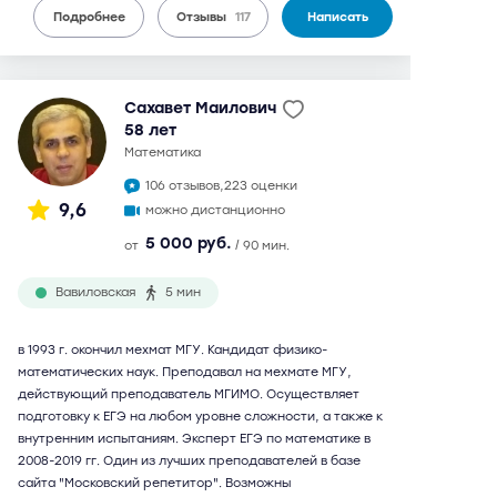
Подробнее
Отзывы
117
Написать
Сахавет Маилович
58 лет
математика
106 отзывов,
223 оценки
9,6
можно дистанционно
5 000 руб.
от
/ 90 мин.
Вавиловская
5 мин
в 1993 г. окончил мехмат МГУ. Кандидат физико-
математических наук. Преподавал на мехмате МГУ,
действующий преподаватель МГИМО. Осуществляет
подготовку к ЕГЭ на любом уровне сложности, а также к
внутренним испытаниям. Эксперт ЕГЭ по математике в
2008-2019 гг. Один из лучших преподавателей в базе
сайта "Московский репетитор". Возможны