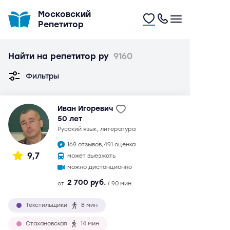
Московский
Репетитор
Найти на репетитор ру
9160
Фильтры
Иван Игоревич
50 лет
русский язык, литература
169 отзывов,
491 оценка
9,7
может выезжать
можно дистанционно
2 700 руб.
от
/ 90 мин.
Текстильщики
8 мин
Стахановская
14 мин