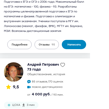
Подготовка к ЕГЭ и ОГЭ с 2006 года. Максимальный балл
на ЕГЭ: математика - 100, физика - 93. Разработаны
программы целенаправленной подготовки к ЕГЭ по
математике и физике. Подготовка к олимпиадам и
внутренним экзаменам. Ученики поступали в МГУ им.
Ломоносова (мехмат, физфак, ВМК), МГТУ им. Баумана,
МЭИ. Возможны дистанционные занятия
Подробнее
Отзывы
95
Написать
Андрей Петрович
73 года
обществознание, история
85 отзывов,
170 оценок
9,5
можно дистанционно
4 000 руб.
от
/ 90 мин.
ЦСКА
3 мин