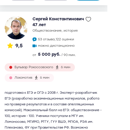
Сергей Константинович
47 лет
обществознание, история
53 отзыва,
122 оценки
9,5
можно дистанционно
5 000 руб.
от
/ 90 мин.
Бульвар Рокоссовского
6 мин
Локомотив
6 мин
подготовка к ЕГЭ и ОГЭ с 2008 г. Эксперт-разработчик
ЕГЭ (разработка экзаменационных материалов, работа
на проверке результатов и в составе апелляционных
комиссий). Максимальный балл на ЕГЭ: обществознание -
100, история - 100. Ученики поступали в МГУ им.
Ломоносова, МГИМО, РГГУ, ГУУ ВШЭ, МГЮА, РЭА им.
Плеханова, ФУ при Правительстве РФ. Возможна