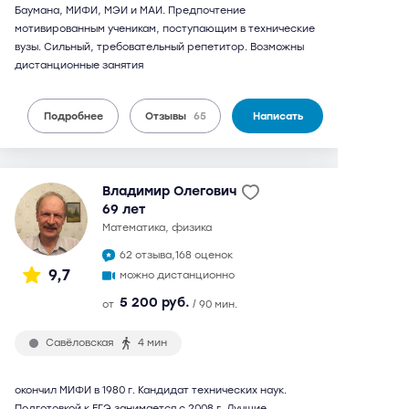
Баумана, МИФИ, МЭИ и МАИ. Предпочтение
мотивированным ученикам, поступающим в технические
вузы. Сильный, требовательный репетитор. Возможны
дистанционные занятия
Подробнее
Отзывы
65
Написать
Владимир Олегович
69 лет
математика, физика
62 отзыва,
168 оценок
9,7
можно дистанционно
5 200 руб.
от
/ 90 мин.
Савёловская
4 мин
окончил МИФИ в 1980 г. Кандидат технических наук.
Подготовкой к ЕГЭ занимается с 2008 г. Лучшие