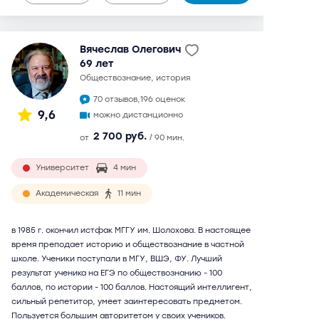
Вячеслав Олегович
69 лет
обществознание, история
70 отзывов,
196 оценок
9,6
можно дистанционно
2 700 руб.
от
/ 90 мин.
Университет
4 мин
Академическая
11 мин
в 1985 г. окончил истфак МГГУ им. Шолохова. В настоящее
время преподает историю и обществознание в частной
школе. Ученики поступали в МГУ, ВШЭ, ФУ. Лучший
результат ученика на ЕГЭ по обществознанию - 100
баллов, по истории - 100 баллов. Настоящий интеллигент,
сильный репетитор, умеет заинтересовать предметом.
Пользуется большим авторитетом у своих учеников.