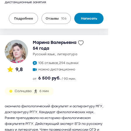
дистанционные занятия
Подробнее
Отзывы
106
Написать
Марина Валерьевна
54 года
русский язык, литература
105 отзывов,
294 оценки
9,8
можно дистанционно
6 500 руб.
от
/ 90 мин.
Солнцево
6 мин
окончила филологический факультет и аспирантуру МГУ,
докторантуру РГГУ. Кандидат филологических наук.
Ранее преподавала на историко-филологическом
факультете РГГУ. Действующий эксперт ЕГЭ по русскому
языку и литературе. Член проверочной комиссии ОГЭ и