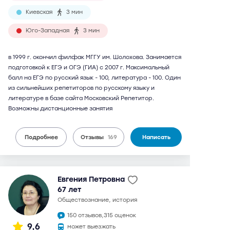
Киевская
3 мин
Юго-Западная
3 мин
в 1999 г. окончил филфак МГГУ им. Шолохова. Занимается
подготовкой к ЕГЭ и ОГЭ (ГИА) с 2007 г. Максимальный
балл на ЕГЭ по русский язык - 100, литература - 100. Один
из сильнейших репетиторов по русскому языку и
литературе в базе сайта Московский Репетитор.
Возможны дистанционные занятия
Подробнее
Отзывы
169
Написать
Евгения Петровна
67 лет
обществознание, история
150 отзывов,
315 оценок
9,6
может выезжать