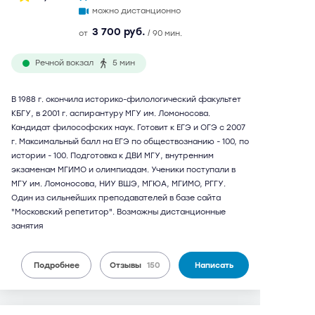
можно дистанционно
3 700 руб.
от
/ 90 мин.
Речной вокзал
5 мин
В 1988 г. окончила историко-филологический факультет
КБГУ, в 2001 г. аспирантуру МГУ им. Ломоносова.
Кандидат философских наук. Готовит к ЕГЭ и ОГЭ с 2007
г. Максимальный балл на ЕГЭ по обществознанию - 100, по
истории - 100. Подготовка к ДВИ МГУ, внутренним
экзаменам МГИМО и олимпиадам. Ученики поступали в
МГУ им. Ломоносова, НИУ ВШЭ, МГЮА, МГИМО, РГГУ.
Один из сильнейших преподавателей в базе сайта
"Московский репетитор". Возможны дистанционные
занятия
Подробнее
Отзывы
150
Написать