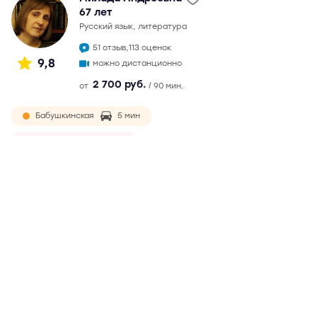
67 лет
русский язык, литература
51 отзыв,
113 оценок
9,8
можно дистанционно
2 700 руб.
от
/ 90 мин.
Бабушкинская
5 мин
Ростокино
9 мин
окончила филологический факультет МГУ в 1982 г.
Непрерывный педагогический стаж более 30 лет.
Подготовка к ЕГЭ с 2007 г. Максимальный балл на ЕГЭ - 99.
Обязательная и ответственная, ведет подготовку по
годами выработанной методике. Возможны
дистанционные занятия
Подробнее
Отзывы
51
Написать