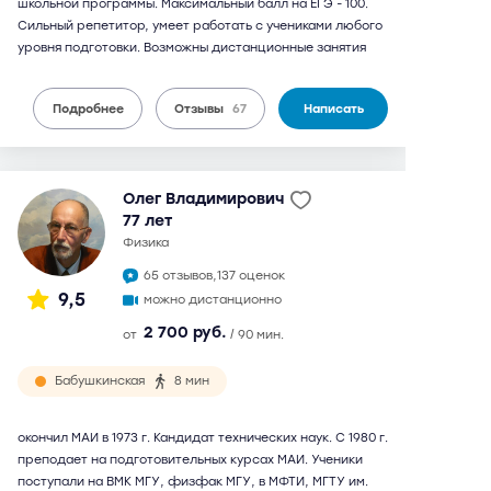
школьной программы. Максимальный балл на ЕГЭ - 100.
Сильный репетитор, умеет работать с учениками любого
уровня подготовки. Возможны дистанционные занятия
Подробнее
Отзывы
67
Написать
Олег Владимирович
77 лет
физика
65 отзывов,
137 оценок
9,5
можно дистанционно
2 700 руб.
от
/ 90 мин.
Бабушкинская
8 мин
окончил МАИ в 1973 г. Кандидат технических наук. С 1980 г.
преподает на подготовительных курсах МАИ. Ученики
поступали на ВМК МГУ, физфак МГУ, в МФТИ, МГТУ им.