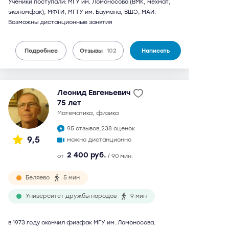
Ученики поступали: МГУ им. Ломоносова (ВМК, мехмат,
экономфак), МФТИ, МГТУ им. Баумана, ВШЭ, МАИ.
Возможны дистанционные занятия
Подробнее
Отзывы
102
Написать
Леонид Евгеньевич
75 лет
математика, физика
95 отзывов,
238 оценок
9,5
можно дистанционно
2 400 руб.
от
/ 90 мин.
Беляево
5 мин
Университет дружбы народов
9 мин
в 1973 году окончил физфак МГУ им. Ломоносова.