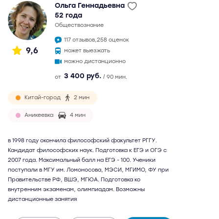
Ольга Геннадьевна
52 года
обществознание
117 отзывов,
258 оценок
9,6
может выезжать
можно дистанционно
3 400 руб.
от
/ 90 мин.
Китай-город
2 мин
Аникеевка
4 мин
в 1998 году окончила философский факультет РГГУ.
Кандидат философских наук. Подготовка к ЕГЭ и ОГЭ с
2007 года. Максимальный балл на ЕГЭ - 100. Ученики
поступали в МГУ им. Ломоносова, МЭСИ, МГИМО, ФУ при
Правительстве РФ, ВШЭ, МГЮА. Подготовка ко
внутренним экзаменам, олимпиадам. Возможны
дистанционные занятия