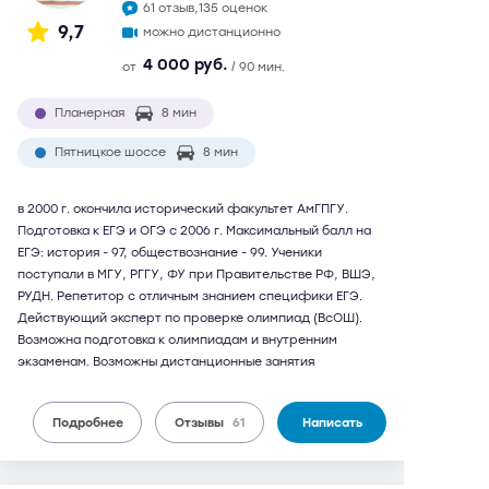
61 отзыв,
135 оценок
9,7
можно дистанционно
4 000 руб.
от
/ 90 мин.
Планерная
8 мин
Пятницкое шоссе
8 мин
в 2000 г. окончила исторический факультет АмГПГУ.
Подготовка к ЕГЭ и ОГЭ с 2006 г. Максимальный балл на
ЕГЭ: история - 97, обществознание - 99. Ученики
поступали в МГУ, РГГУ, ФУ при Правительстве РФ, ВШЭ,
РУДН. Репетитор с отличным знанием специфики ЕГЭ.
Действующий эксперт по проверке олимпиад (ВсОШ).
Возможна подготовка к олимпиадам и внутренним
экзаменам. Возможны дистанционные занятия
Подробнее
Отзывы
61
Написать