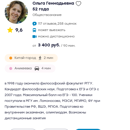
Ольга Геннадьевна
52 года
обществознание
117 отзывов,
258 оценок
9,6
может выезжать
можно дистанционно
3 400 руб.
от
/ 90 мин.
Китай-город
2 мин
Аникеевка
4 мин
в 1998 году окончила философский факультет РГГУ.
Кандидат философских наук. Подготовка к ЕГЭ и ОГЭ с
2007 года. Максимальный балл на ЕГЭ - 100. Ученики
поступали в МГУ им. Ломоносова, МЭСИ, МГИМО, ФУ при
Правительстве РФ, ВШЭ, МГЮА. Подготовка ко
внутренним экзаменам, олимпиадам. Возможны
дистанционные занятия