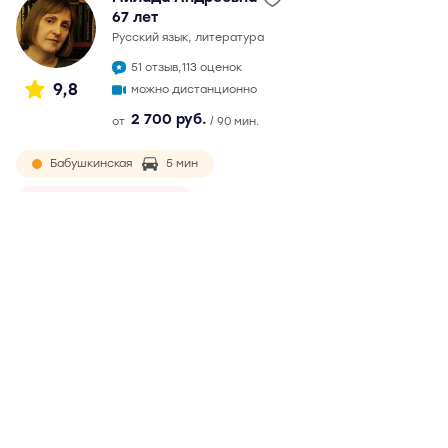
67 лет
русский язык, литература
51 отзыв,
113 оценок
9,8
можно дистанционно
2 700 руб.
от
/ 90 мин.
Бабушкинская
5 мин
Ростокино
9 мин
окончила филологический факультет МГУ в 1982 г.
Непрерывный педагогический стаж более 30 лет.
Подготовка к ЕГЭ с 2007 г. Максимальный балл на ЕГЭ - 99.
Обязательная и ответственная, ведет подготовку по
годами выработанной методике. Возможны
дистанционные занятия
Подробнее
Отзывы
51
Написать