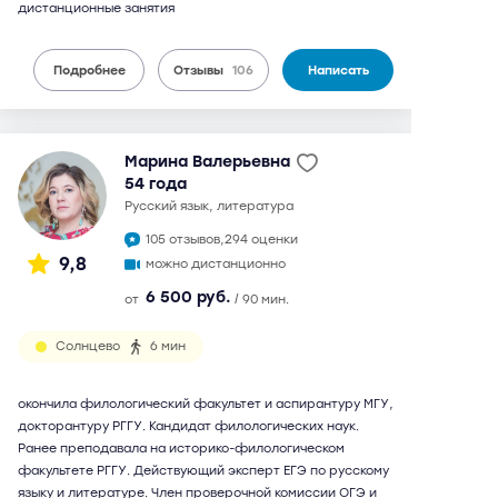
дистанционные занятия
Подробнее
Отзывы
106
Написать
Марина Валерьевна
54 года
русский язык, литература
105 отзывов,
294 оценки
9,8
можно дистанционно
6 500 руб.
от
/ 90 мин.
Солнцево
6 мин
окончила филологический факультет и аспирантуру МГУ,
докторантуру РГГУ. Кандидат филологических наук.
Ранее преподавала на историко-филологическом
факультете РГГУ. Действующий эксперт ЕГЭ по русскому
языку и литературе. Член проверочной комиссии ОГЭ и