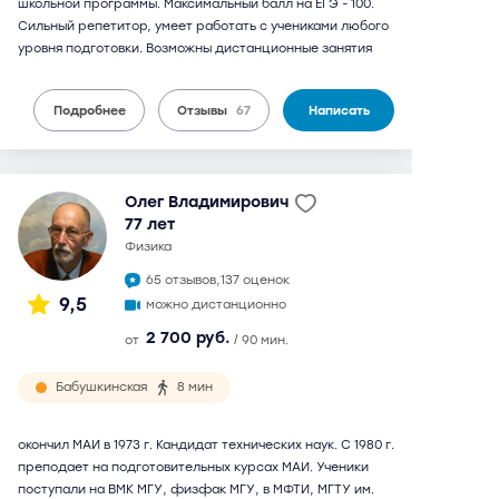
школьной программы. Максимальный балл на ЕГЭ - 100.
Сильный репетитор, умеет работать с учениками любого
уровня подготовки. Возможны дистанционные занятия
Подробнее
Отзывы
67
Написать
Олег Владимирович
77 лет
физика
65 отзывов,
137 оценок
9,5
можно дистанционно
2 700 руб.
от
/ 90 мин.
Бабушкинская
8 мин
окончил МАИ в 1973 г. Кандидат технических наук. С 1980 г.
преподает на подготовительных курсах МАИ. Ученики
поступали на ВМК МГУ, физфак МГУ, в МФТИ, МГТУ им.