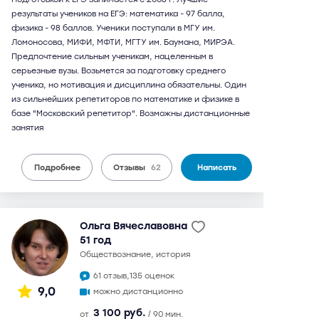
результаты учеников на ЕГЭ: математика - 97 балла,
физика - 98 баллов. Ученики поступали в МГУ им.
Ломоносова, МИФИ, МФТИ, МГТУ им. Баумана, МИРЭА.
Предпочтение сильным ученикам, нацеленным в
серьезные вузы. Возьмется за подготовку среднего
ученика, но мотивация и дисциплина обязательны. Один
из сильнейших репетиторов по математике и физике в
базе "Московский репетитор". Возможны дистанционные
занятия
Подробнее
Отзывы
62
Написать
Ольга Вячеславовна
51 год
обществознание, история
61 отзыв,
135 оценок
9,0
можно дистанционно
3 100 руб.
от
/ 90 мин.