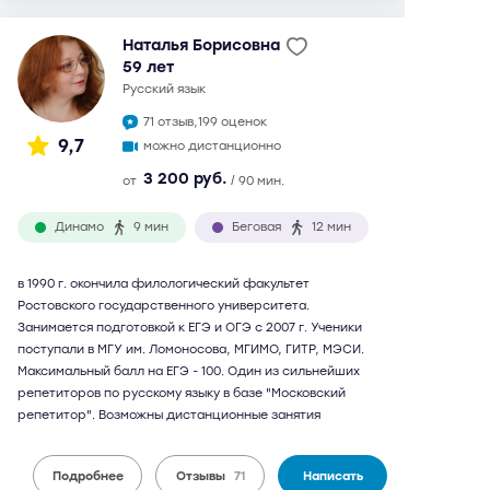
Наталья Борисовна
59 лет
русский язык
71 отзыв,
199 оценок
9,7
можно дистанционно
3 200 руб.
от
/ 90 мин.
Динамо
9 мин
Беговая
12 мин
в 1990 г. окончила филологический факультет
Ростовского государственного университета.
Занимается подготовкой к ЕГЭ и ОГЭ с 2007 г. Ученики
поступали в МГУ им. Ломоносова, МГИМО, ГИТР, МЭСИ.
Максимальный балл на ЕГЭ - 100. Один из сильнейших
репетиторов по русскому языку в базе "Московский
репетитор". Возможны дистанционные занятия
Подробнее
Отзывы
71
Написать