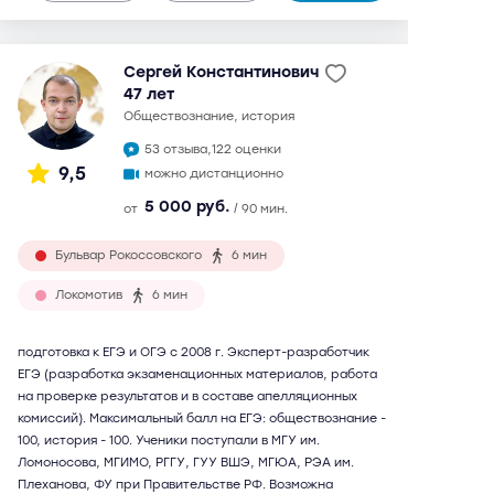
Сергей Константинович
47 лет
обществознание, история
53 отзыва,
122 оценки
9,5
можно дистанционно
5 000 руб.
от
/ 90 мин.
Бульвар Рокоссовского
6 мин
Локомотив
6 мин
подготовка к ЕГЭ и ОГЭ с 2008 г. Эксперт-разработчик
ЕГЭ (разработка экзаменационных материалов, работа
на проверке результатов и в составе апелляционных
комиссий). Максимальный балл на ЕГЭ: обществознание -
100, история - 100. Ученики поступали в МГУ им.
Ломоносова, МГИМО, РГГУ, ГУУ ВШЭ, МГЮА, РЭА им.
Плеханова, ФУ при Правительстве РФ. Возможна