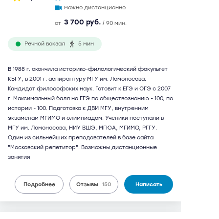
можно дистанционно
3 700 руб.
от
/ 90 мин.
Речной вокзал
5 мин
В 1988 г. окончила историко-филологический факультет
КБГУ, в 2001 г. аспирантуру МГУ им. Ломоносова.
Кандидат философских наук. Готовит к ЕГЭ и ОГЭ с 2007
г. Максимальный балл на ЕГЭ по обществознанию - 100, по
истории - 100. Подготовка к ДВИ МГУ, внутренним
экзаменам МГИМО и олимпиадам. Ученики поступали в
МГУ им. Ломоносова, НИУ ВШЭ, МГЮА, МГИМО, РГГУ.
Один из сильнейших преподавателей в базе сайта
"Московский репетитор". Возможны дистанционные
занятия
Подробнее
Отзывы
150
Написать