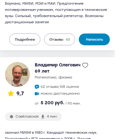
Баумана, МИФИ, МЭИ и МАИ. Предпочтение
мотивированным ученикам, поступающим в технические
вузы. Сильный, требовательный репетитор. Возможны
дистанционные занятия
Подробнее
Отзывы
65
Написать
Владимир Олегович
69 лет
математика, физика
62 отзыва,
168 оценок
9,7
можно дистанционно
5 200 руб.
от
/ 90 мин.
Савёловская
4 мин
окончил МИФИ в 1980 г. Кандидат технических наук.
Подготовкой к ЕГЭ занимается с 2008 г. Лучшие