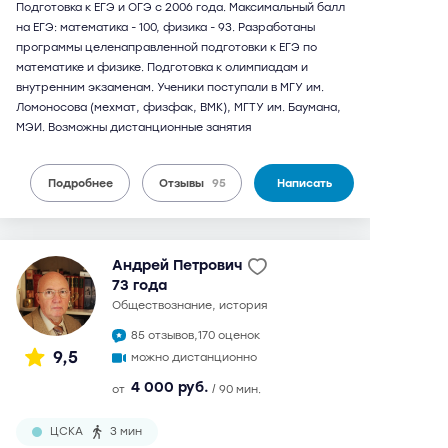
Подготовка к ЕГЭ и ОГЭ с 2006 года. Максимальный балл
на ЕГЭ: математика - 100, физика - 93. Разработаны
программы целенаправленной подготовки к ЕГЭ по
математике и физике. Подготовка к олимпиадам и
внутренним экзаменам. Ученики поступали в МГУ им.
Ломоносова (мехмат, физфак, ВМК), МГТУ им. Баумана,
МЭИ. Возможны дистанционные занятия
Подробнее
Отзывы
95
Написать
Андрей Петрович
73 года
обществознание, история
85 отзывов,
170 оценок
9,5
можно дистанционно
4 000 руб.
от
/ 90 мин.
ЦСКА
3 мин