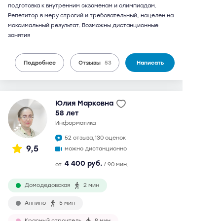
подготовка к внутренним экзаменам и олимпиадам.
Репетитор в меру строгий и требовательный, нацелен на
максимальный результат. Возможны дистанционные
занятия
Подробнее
Отзывы
53
Написать
Юлия Марковна
58 лет
информатика
52 отзыва,
130 оценок
9,5
можно дистанционно
4 400 руб.
от
/ 90 мин.
Домодедовская
2 мин
Аннино
5 мин
Красный строитель
8 мин