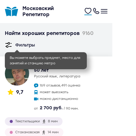
Московский
Репетитор
Найти хороших репетиторов
9160
Фильтры
Вы можете выбрать предмет, место для
занятий и станцию метро
Иван Игоревич
50 лет
русский язык, литература
169 отзывов,
491 оценка
9,7
может выезжать
можно дистанционно
2 700 руб.
от
/ 90 мин.
Текстильщики
8 мин
Стахановская
14 мин