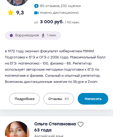
80 отзывов,
232 оценки
9,3
можно дистанционно
3 000 руб.
от
/ 90 мин.
Баррикадная
1 мин
в 1972 году окончил факультет кибернетики МИФИ.
Подготовка к ЕГЭ и ОГЭ с 2006 года. Максимальный балл
на ЕГЭ: математика - 100, физика - 85. Репетитор
использует авторские методики подготовки к ЕГЭ по
математике и физике. Сильный и опытный репетитор.
Возможны дистанционные занятия по Skype и Zoom
Подробнее
Отзывы
80
Написать
Ольга Степановна
63 года
английский язык