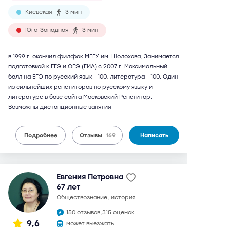
Киевская
3 мин
Юго-Западная
3 мин
в 1999 г. окончил филфак МГГУ им. Шолохова. Занимается
подготовкой к ЕГЭ и ОГЭ (ГИА) с 2007 г. Максимальный
балл на ЕГЭ по русский язык - 100, литература - 100. Один
из сильнейших репетиторов по русскому языку и
литературе в базе сайта Московский Репетитор.
Возможны дистанционные занятия
Подробнее
Отзывы
169
Написать
Евгения Петровна
67 лет
обществознание, история
150 отзывов,
315 оценок
9,6
может выезжать