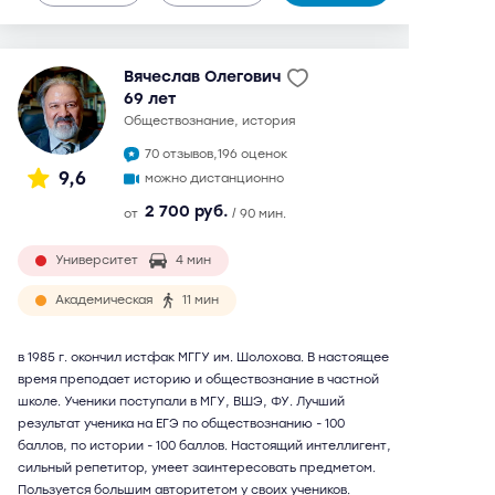
Вячеслав Олегович
69 лет
обществознание, история
70 отзывов,
196 оценок
9,6
можно дистанционно
2 700 руб.
от
/ 90 мин.
Университет
4 мин
Академическая
11 мин
в 1985 г. окончил истфак МГГУ им. Шолохова. В настоящее
время преподает историю и обществознание в частной
школе. Ученики поступали в МГУ, ВШЭ, ФУ. Лучший
результат ученика на ЕГЭ по обществознанию - 100
баллов, по истории - 100 баллов. Настоящий интеллигент,
сильный репетитор, умеет заинтересовать предметом.
Пользуется большим авторитетом у своих учеников.