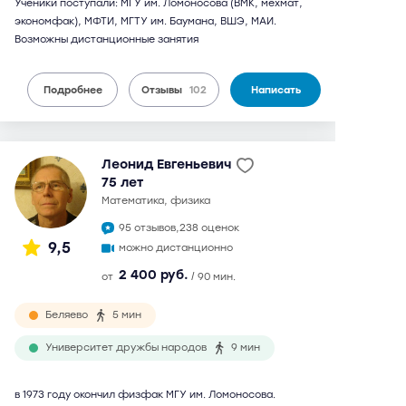
Ученики поступали: МГУ им. Ломоносова (ВМК, мехмат,
экономфак), МФТИ, МГТУ им. Баумана, ВШЭ, МАИ.
Возможны дистанционные занятия
Подробнее
Отзывы
102
Написать
Леонид Евгеньевич
75 лет
математика, физика
95 отзывов,
238 оценок
9,5
можно дистанционно
2 400 руб.
от
/ 90 мин.
Беляево
5 мин
Университет дружбы народов
9 мин
в 1973 году окончил физфак МГУ им. Ломоносова.