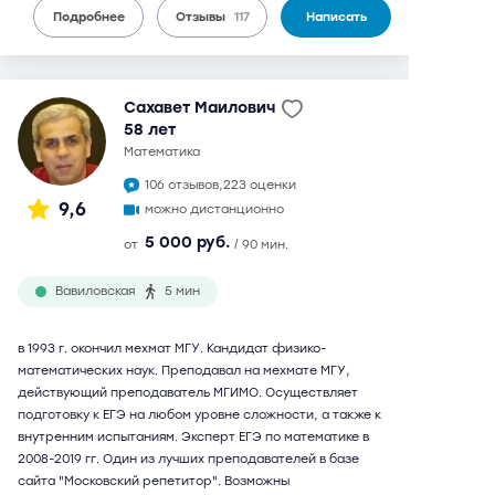
Подробнее
Отзывы
117
Написать
Сахавет Маилович
58 лет
математика
106 отзывов,
223 оценки
9,6
можно дистанционно
5 000 руб.
от
/ 90 мин.
Вавиловская
5 мин
в 1993 г. окончил мехмат МГУ. Кандидат физико-
математических наук. Преподавал на мехмате МГУ,
действующий преподаватель МГИМО. Осуществляет
подготовку к ЕГЭ на любом уровне сложности, а также к
внутренним испытаниям. Эксперт ЕГЭ по математике в
2008-2019 гг. Один из лучших преподавателей в базе
сайта "Московский репетитор". Возможны