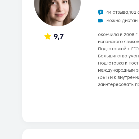
44 отзыва,
102 
можно дистан
9,7
окончила в 2008 г
испанского языков
Подготовкой к ЕГЭ
Большинство учени
Подготовка к пос
международным экза
(DET) и к внутрен
заинтересовать п