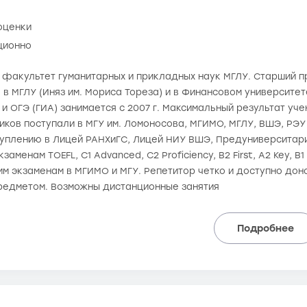
оценки
ционно
. факультет гуманитарных и прикладных наук МГЛУ. Старший п
 в МГЛУ (Иняз им. Мориса Тореза) и в Финансовом университе
 и ОГЭ (ГИА) занимается с 2007 г. Максимальный результат учен
ков поступали в МГУ им. Ломоносова, МГИМО, МГЛУ, ВШЭ, РЭУ 
туплению в Лицей РАНХиГС, Лицей НИУ ВШЭ, Предуниверситари
менам TOEFL, C1 Advanced, C2 Proficiency, B2 First, A2 Key, B1 Pr
ним экзаменам в МГИМО и МГУ. Репетитор четко и доступно до
редметом. Возможны дистанционные занятия
Подробнее