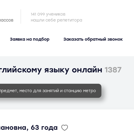
141 099 учеников
лассов
нашли себе репетитора
Заявка на подбор
Заказать обратный звонок
глийскому языку онлайн
1387
предмет, место для занятий и станцию метро
ановна, 63 года