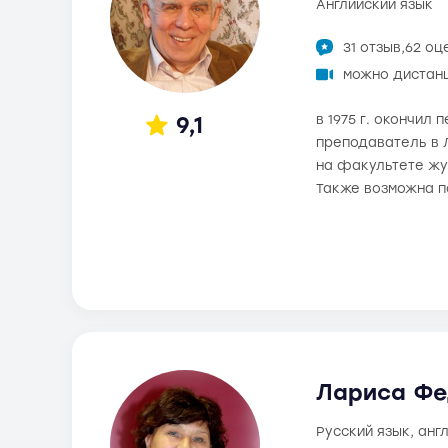
английский язык
31 отзыв,
62 оц
можно дистан
9,1
в 1975 г. окончил
преподаватель в Л
на факультете жу
Также возможна п
Лариса Фе
русский язык, анг