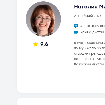
Наталия Ми
английский язык
41 отзыв,
119 о
можно дистан
9,6
в 1981 г. окончил
языку. Около 30 л
старшим преподав
балл на ЕГЭ - 98.
Возможны дистанц