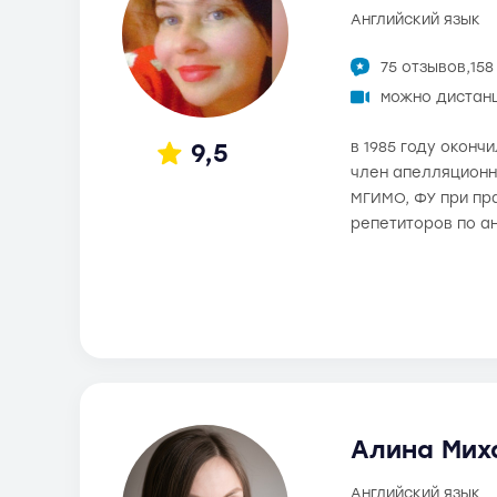
английский язык
75 отзывов,
158
можно дистан
9,5
в 1985 году оконч
член апелляционно
МГИМО, ФУ при пр
репетиторов по а
Алина Мих
английский язык