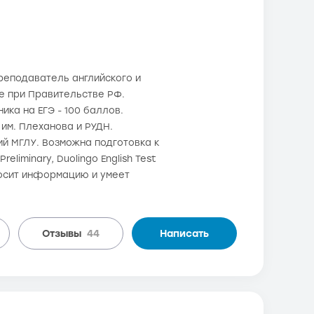
реподаватель английского и
те при Правительстве РФ.
ика на ЕГЭ - 100 баллов.
им. Плеханова и РУДН.
й МГЛУ. Возможна подготовка к
eliminary, Duolingo English Test
носит информацию и умеет
Отзывы
44
Написать