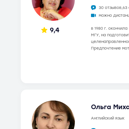
30 отзывов,
63
можно дистан
9,4
в 1980 г. окончи
МГУ, на подготови
целенаправленной 
Предпочтение мот
Ольга Миха
английский язык