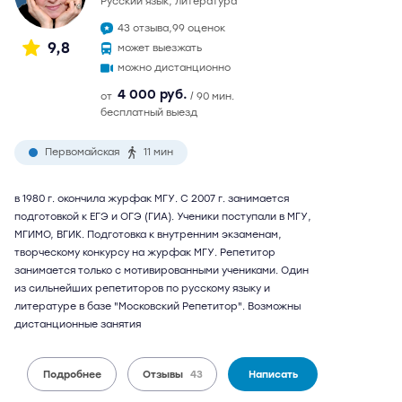
русский язык, литература
43 отзыва,
99 оценок
9,8
может выезжать
можно дистанционно
4 000 руб.
от
/ 90 мин.
бесплатный выезд
Первомайская
11 мин
в 1980 г. окончила журфак МГУ. С 2007 г. занимается
подготовкой к ЕГЭ и ОГЭ (ГИА). Ученики поступали в МГУ,
МГИМО, ВГИК. Подготовка к внутренним экзаменам,
творческому конкурсу на журфак МГУ. Репетитор
занимается только с мотивированными учениками. Один
из сильнейших репетиторов по русскому языку и
литературе в базе "Московский Репетитор". Возможны
дистанционные занятия
Подробнее
Отзывы
43
Написать