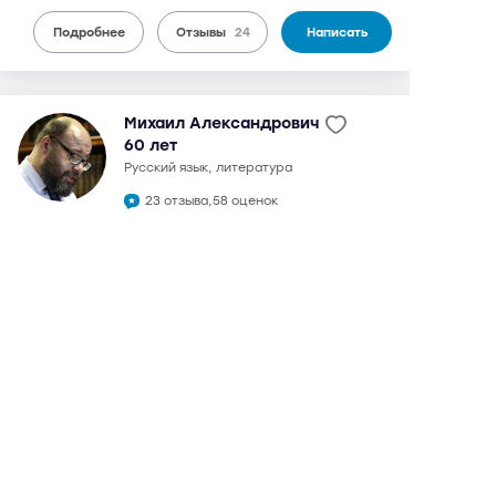
Подробнее
Отзывы
24
Написать
Михаил Александрович
60 лет
русский язык, литература
23 отзыва,
58 оценок
9,5
может выезжать
можно дистанционно
3 600 руб.
от
/ 90 мин.
в 1992 году окончил филологический факультет МГУ.
Кандидат филологических наук. Преподаватель на
подготовительных курсах МГУ им. Ломоносова.
Подготовка к ЕГЭ и ОГЭ (ГИА) с 2008 г. Максимальный
балл на ЕГЭ: русский язык - 100, литература - 100.
Подготовка ДВИ МГУ. При полной отдаче подготовит для
поступления в любой ведущий вуз Москвы. Сильный,