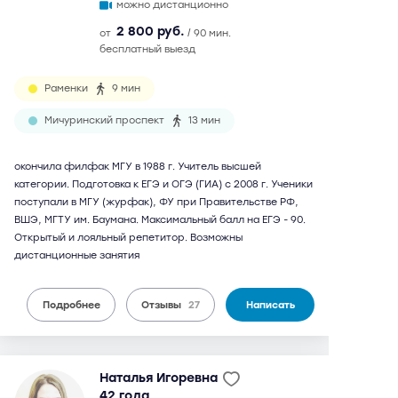
можно дистанционно
2 800 руб.
от
/ 90 мин.
бесплатный выезд
Раменки
9 мин
Мичуринский проспект
13 мин
окончила филфак МГУ в 1988 г. Учитель высшей
категории. Подготовка к ЕГЭ и ОГЭ (ГИА) с 2008 г. Ученики
поступали в МГУ (журфак), ФУ при Правительстве РФ,
ВШЭ, МГТУ им. Баумана. Максимальный балл на ЕГЭ - 90.
Открытый и лояльный репетитор. Возможны
дистанционные занятия
Подробнее
Отзывы
27
Написать
Наталья Игоревна
42 года