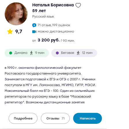
Наталья Борисовна
59 лет
русский язык
71 отзыв,
199 оценок
9,7
можно дистанционно
3 200 руб.
от
/ 90 мин.
Динамо
9 мин
Беговая
12 мин
в 1990 г. окончила филологический факультет
Ростовского государственного университета.
Занимается подготовкой к ЕГЭ и ОГЭ с 2007 г. Ученики
поступали в МГУ им. Ломоносова, МГИМО, ГИТР, МЭСИ.
Максимальный балл на ЕГЭ - 100. Один из сильнейших
репетиторов по русскому языку в базе "Московский
репетитор". Возможны дистанционные занятия
Подробнее
Отзывы
71
Написать