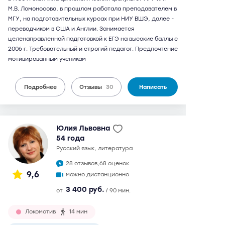
М.В. Ломоносова, в прошлом работала преподавателем в
МГУ, на подготовительных курсах при НИУ ВШЭ, далее -
переводчиком в США и Англии. Занимается
целенаправленной подготовкой к ЕГЭ на высокие баллы с
2006 г. Требовательный и строгий педагог. Предпочтение
мотивированным ученикам
Подробнее
Отзывы
30
Написать
Юлия Львовна
54 года
русский язык, литература
28 отзывов,
68 оценок
9,6
можно дистанционно
3 400 руб.
от
/ 90 мин.
Локомотив
14 мин