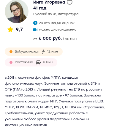
Инга Игоревна
41 год
русский язык, литература
24 отзыва,
56 оценок
9,7
можно дистанционно
6 000 руб.
от
/ 90 мин.
Бабушкинская
12 мин
Ростокино
6 мин
в 2011 г. окончила филфак МПГУ, кандидат
филологических наук. Занимается подготовкой к ЕГЭ и
ОГЭ (ГИА) с 2013 г. Лучший результат на ЕГЭ по русскому
языку - 100 балла, по литературе - 97 баллов. Возможна
подготовка к олимпиадам МГУ. Ученики поступали в ВШЭ,
МПГУ, ВГИК, МАРХИ, МГИМО, РУДН, МГПХА им. Строганова.
Требовательная, умеет продуктивно работать с
учениками любого уровня подготовки. Возможны
дистанционные занятия