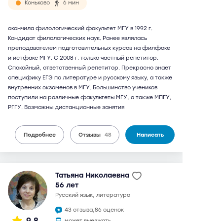
Коньково
6 мин
окончила филологический факультет МГУ в 1992 г.
Кандидат филологических наук. Ранее являлась
преподавателем подготовительных курсов на филфаке
и истфаке МГУ. С 2008 г. только частный репетитор.
Спокойный, ответственный репетитор. Прекрасно знает
специфику ЕГЭ по литературе и русскому языку, а также
внутренних экзаменов в МГУ. Большинство учеников
поступили на различные факультеты МГУ, а также МПГУ,
РГГУ. Возможны дистанционные занятия
Подробнее
Отзывы
48
Написать
Татьяна Николаевна
56 лет
русский язык, литература
43 отзыва,
86 оценок
9,8
может выезжать