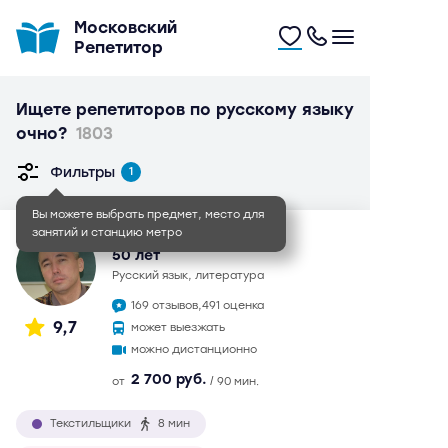
Московский
Репетитор
Ищете репетиторов по русскому языку
очно?
1803
Фильтры
1
Вы можете выбрать предмет, место для
занятий и станцию метро
Иван Игоревич
50 лет
русский язык, литература
169 отзывов,
491 оценка
9,7
может выезжать
можно дистанционно
2 700 руб.
от
/ 90 мин.
Текстильщики
8 мин