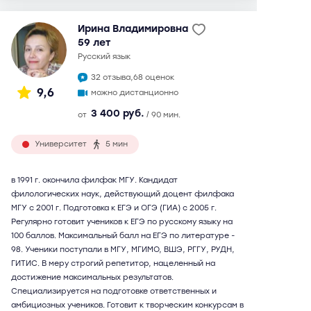
Ирина Владимировна
59 лет
русский язык
32 отзыва,
68 оценок
9,6
можно дистанционно
3 400 руб.
от
/ 90 мин.
Университет
5 мин
в 1991 г. окончила филфак МГУ. Кандидат
филологических наук, действующий доцент филфака
МГУ с 2001 г. Подготовка к ЕГЭ и ОГЭ (ГИА) с 2005 г.
Регулярно готовит учеников к ЕГЭ по русскому языку на
100 баллов. Максимальный балл на ЕГЭ по литературе -
98. Ученики поступали в МГУ, МГИМО, ВШЭ, РГГУ, РУДН,
ГИТИС. В меру строгий репетитор, нацеленный на
достижение максимальных результатов.
Специализируется на подготовке ответственных и
амбициозных учеников. Готовит к творческим конкурсам в