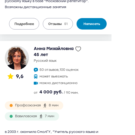
русскому языку в базе "Московский репетитор".
Возможны дистанционные занятия
Подробнее
Отзывы
51
Написать
Анна Михайловна
45 лет
русский язык
50 отзывов,
100 оценок
9,6
может выезжать
можно дистанционно
4 000 руб.
от
/ 90 мин.
Профсоюзная
8 мин
Вавиловская
7 мин
в 2003 г. окончила СмолГУ, "Учитель русского языка и