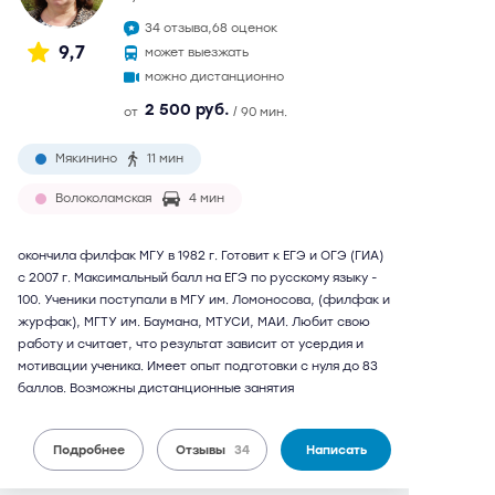
34 отзыва,
68 оценок
9,7
может выезжать
можно дистанционно
2 500 руб.
от
/ 90 мин.
Мякинино
11 мин
Волоколамская
4 мин
окончила филфак МГУ в 1982 г. Готовит к ЕГЭ и ОГЭ (ГИА)
с 2007 г. Максимальный балл на ЕГЭ по русскому языку -
100. Ученики поступали в МГУ им. Ломоносова, (филфак и
журфак), МГТУ им. Баумана, МТУСИ, МАИ. Любит свою
работу и считает, что результат зависит от усердия и
мотивации ученика. Имеет опыт подготовки с нуля до 83
баллов. Возможны дистанционные занятия
Подробнее
Отзывы
34
Написать