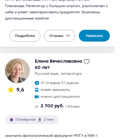
Плеханова. Репетитор с большим опытом, располагает к
себе и умеет заинтересовать предметом. Возможны
дистанционные занятия
Подробнее
Отзывы
39
Написать
Елена Вячеславовна
60 лет
русский язык, литература
37 отзывов,
97 оценок
9,6
может выезжать
можно дистанционно
2 700 руб.
от
/ 90 мин.
Планерная
2 мин
окончила филологический факультет МПГУ в 1989 г.