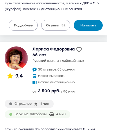
вузы театральной направленности, а также к ДВИ в МГУ
(журфак). Возможны дистанционные занятия
Подробнее
Отзывы
32
Написать
Лариса Федоровна
66 лет
русский язык, английский язык
30 отзывов,
63 оценки
9,4
может выезжать
можно дистанционно
3 500 руб.
от
/ 90 мин.
Отрадное
11 мин
Верхние Лихоборы
4 мин
в 1980 г. окончила филологический факультет МГУ им.