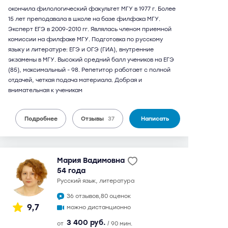
окончила филологический факультет МГУ в 1977 г. Более
15 лет преподавала в школе на базе филфака МГУ.
Эксперт ЕГЭ в 2009-2010 гг. Являлась членом приемной
комиссии на филфаке МГУ. Подготовка по русскому
языку и литературе: ЕГЭ и ОГЭ (ГИА), внутренние
экзамены в МГУ. Высокий средний балл учеников на ЕГЭ
(85), максимальный - 98. Репетитор работает с полной
отдачей, четкая подача материала. Добрая и
внимательная к ученикам
Подробнее
Отзывы
37
Написать
Мария Вадимовна
54 года
русский язык, литература
36 отзывов,
80 оценок
9,7
можно дистанционно
3 400 руб.
от
/ 90 мин.