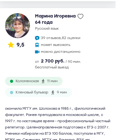
Марина Игоревна
64 года
русский язык
39 отзывов,
82 оценки
9,5
может выезжать
можно дистанционно
2 700 руб.
от
/ 90 мин.
бесплатный выезд
Коломенская
11 мин
Кленовый бульвар
9 мин
окончила МГГУ им. Шолохова в 1985 г., филологический
факультет. Ранее преподавала в московской школе, с
1997 г. по настоящее время - профессиональный частный
репетитор. Целенаправленная подготовка к ЕГЭ с 2007 г.
Ученики набирали на ЕГЭ 100 баллов, поступали в МГУ,
МГМУ им. Сеченова, МГТУ им. Баумана, РЭУ им.