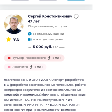
Сергей Константинович
47 лет
обществознание, история
53 отзыва,
122 оценки
9,5
можно дистанционно
5 000 руб.
от
/ 90 мин.
Бульвар Рокоссовского
6 мин
Локомотив
6 мин
подготовка к ЕГЭ и ОГЭ с 2008 г. Эксперт-разработчик
ЕГЭ (разработка экзаменационных материалов, работа
на проверке результатов и в составе апелляционных
комиссий). Максимальный балл на ЕГЭ: обществознание -
100, история - 100. Ученики поступали в МГУ им.
Ломоносова, МГИМО, РГГУ, ГУУ ВШЭ, МГЮА, РЭА им.
Плеханова, ФУ при Правительстве РФ. Возможна