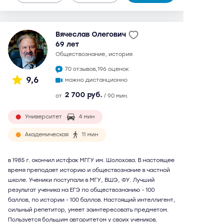
Вячеслав Олегович
69 лет
обществознание, история
70 отзывов,
196 оценок
9,6
можно дистанционно
2 700 руб.
от
/ 90 мин.
Университет
4 мин
Академическая
11 мин
в 1985 г. окончил истфак МГГУ им. Шолохова. В настоящее
время преподает историю и обществознание в частной
школе. Ученики поступали в МГУ, ВШЭ, ФУ. Лучший
результат ученика на ЕГЭ по обществознанию - 100
баллов, по истории - 100 баллов. Настоящий интеллигент,
сильный репетитор, умеет заинтересовать предметом.
Пользуется большим авторитетом у своих учеников.