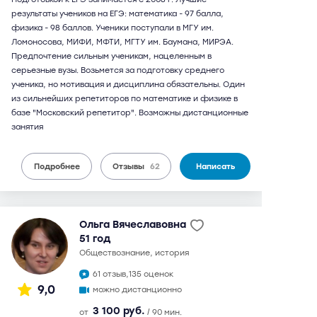
результаты учеников на ЕГЭ: математика - 97 балла,
физика - 98 баллов. Ученики поступали в МГУ им.
Ломоносова, МИФИ, МФТИ, МГТУ им. Баумана, МИРЭА.
Предпочтение сильным ученикам, нацеленным в
серьезные вузы. Возьмется за подготовку среднего
ученика, но мотивация и дисциплина обязательны. Один
из сильнейших репетиторов по математике и физике в
базе "Московский репетитор". Возможны дистанционные
занятия
Подробнее
Отзывы
62
Написать
Ольга Вячеславовна
51 год
обществознание, история
61 отзыв,
135 оценок
9,0
можно дистанционно
3 100 руб.
от
/ 90 мин.