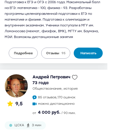
Подготовка к ЕГЭ и ОГЭ с 2006 года. Максимальный балл
на ЕГЭ: математика - 100, физика - 93. Разработаны
программы целенаправленной подготовки к ЕГЭ по
математике и физике. Подготовка к олимпиадам и
внутренним экзаменам. Ученики поступали в МГУ им.
Ломоносова (мехмат, физфак, ВМК), МГТУ им. Баумана,
МЭИ. Возможны дистанционные занятия
Подробнее
Отзывы
95
Написать
Андрей Петрович
73 года
обществознание, история
85 отзывов,
170 оценок
9,5
можно дистанционно
4 000 руб.
от
/ 90 мин.
ЦСКА
3 мин