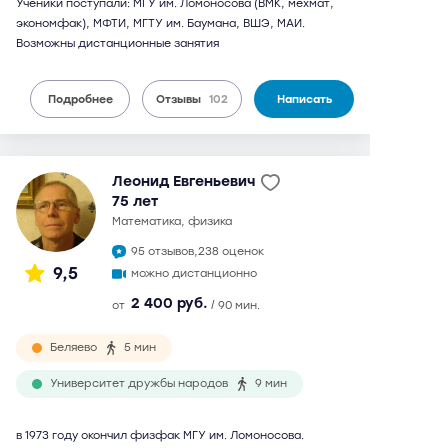
Ученики поступали: МГУ им. Ломоносова (ВМК, мехмат,
экономфак), МФТИ, МГТУ им. Баумана, ВШЭ, МАИ.
Возможны дистанционные занятия
Подробнее
Отзывы
102
Написать
Леонид Евгеньевич
75 лет
математика, физика
95 отзывов,
238 оценок
9,5
можно дистанционно
2 400 руб.
от
/ 90 мин.
Беляево
5 мин
Университет дружбы народов
9 мин
в 1973 году окончил физфак МГУ им. Ломоносова.