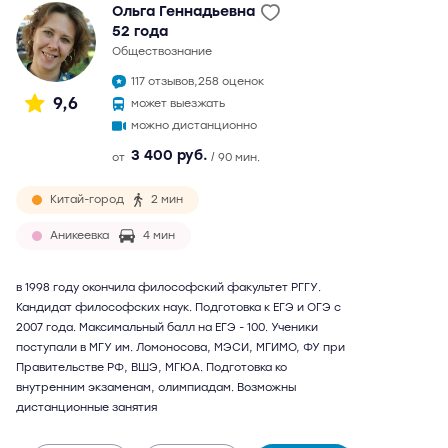
Ольга Геннадьевна
52 года
обществознание
117 отзывов,
258 оценок
9,6
может выезжать
можно дистанционно
3 400 руб.
от
/ 90 мин.
Китай-город
2 мин
Аникеевка
4 мин
в 1998 году окончила философский факультет РГГУ.
Кандидат философских наук. Подготовка к ЕГЭ и ОГЭ с
2007 года. Максимальный балл на ЕГЭ - 100. Ученики
поступали в МГУ им. Ломоносова, МЭСИ, МГИМО, ФУ при
Правительстве РФ, ВШЭ, МГЮА. Подготовка ко
внутренним экзаменам, олимпиадам. Возможны
дистанционные занятия