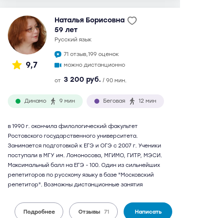
Наталья Борисовна
59 лет
русский язык
71 отзыв,
199 оценок
9,7
можно дистанционно
3 200 руб.
от
/ 90 мин.
Динамо
9 мин
Беговая
12 мин
в 1990 г. окончила филологический факультет
Ростовского государственного университета.
Занимается подготовкой к ЕГЭ и ОГЭ с 2007 г. Ученики
поступали в МГУ им. Ломоносова, МГИМО, ГИТР, МЭСИ.
Максимальный балл на ЕГЭ - 100. Один из сильнейших
репетиторов по русскому языку в базе "Московский
репетитор". Возможны дистанционные занятия
Подробнее
Отзывы
71
Написать