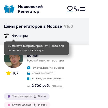
Московский
Репетитор
Цены репетиторов в Москве
9160
Фильтры
Вы можете выбрать предмет, место для
занятий и станцию метро
Иван Игоревич
50 лет
русский язык, литература
169 отзывов,
491 оценка
9,7
может выезжать
можно дистанционно
2 700 руб.
от
/ 90 мин.
Текстильщики
8 мин
Стахановская
14 мин