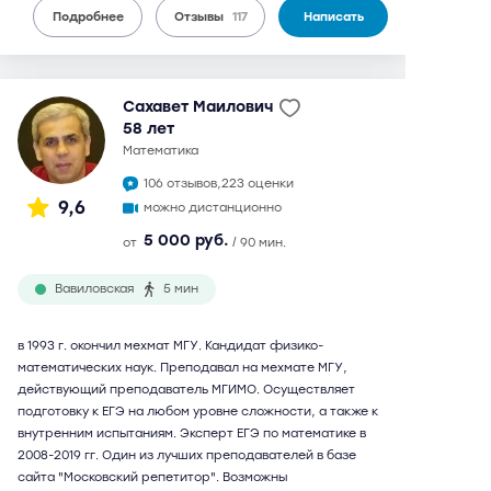
Подробнее
Отзывы
117
Написать
Сахавет Маилович
58 лет
математика
106 отзывов,
223 оценки
9,6
можно дистанционно
5 000 руб.
от
/ 90 мин.
Вавиловская
5 мин
в 1993 г. окончил мехмат МГУ. Кандидат физико-
математических наук. Преподавал на мехмате МГУ,
действующий преподаватель МГИМО. Осуществляет
подготовку к ЕГЭ на любом уровне сложности, а также к
внутренним испытаниям. Эксперт ЕГЭ по математике в
2008-2019 гг. Один из лучших преподавателей в базе
сайта "Московский репетитор". Возможны