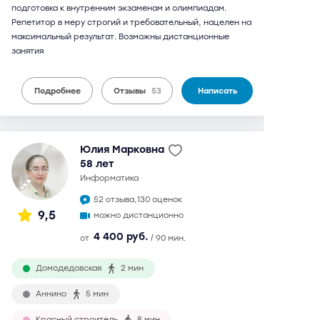
подготовка к внутренним экзаменам и олимпиадам.
Репетитор в меру строгий и требовательный, нацелен на
максимальный результат. Возможны дистанционные
занятия
Подробнее
Отзывы
53
Написать
Юлия Марковна
58 лет
информатика
52 отзыва,
130 оценок
9,5
можно дистанционно
4 400 руб.
от
/ 90 мин.
Домодедовская
2 мин
Аннино
5 мин
Красный строитель
8 мин