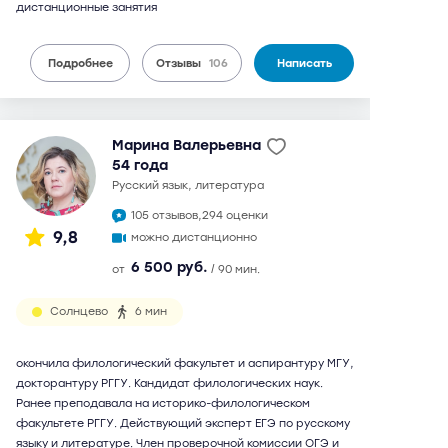
дистанционные занятия
Подробнее
Отзывы
106
Написать
Марина Валерьевна
54 года
русский язык, литература
105 отзывов,
294 оценки
9,8
можно дистанционно
6 500 руб.
от
/ 90 мин.
Солнцево
6 мин
окончила филологический факультет и аспирантуру МГУ,
докторантуру РГГУ. Кандидат филологических наук.
Ранее преподавала на историко-филологическом
факультете РГГУ. Действующий эксперт ЕГЭ по русскому
языку и литературе. Член проверочной комиссии ОГЭ и