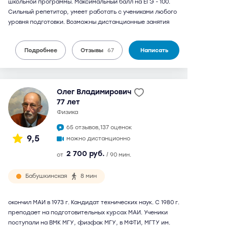
школьной программы. Максимальный балл на ЕГЭ - 100.
Сильный репетитор, умеет работать с учениками любого
уровня подготовки. Возможны дистанционные занятия
Подробнее
Отзывы
67
Написать
Олег Владимирович
77 лет
физика
65 отзывов,
137 оценок
9,5
можно дистанционно
2 700 руб.
от
/ 90 мин.
Бабушкинская
8 мин
окончил МАИ в 1973 г. Кандидат технических наук. С 1980 г.
преподает на подготовительных курсах МАИ. Ученики
поступали на ВМК МГУ, физфак МГУ, в МФТИ, МГТУ им.