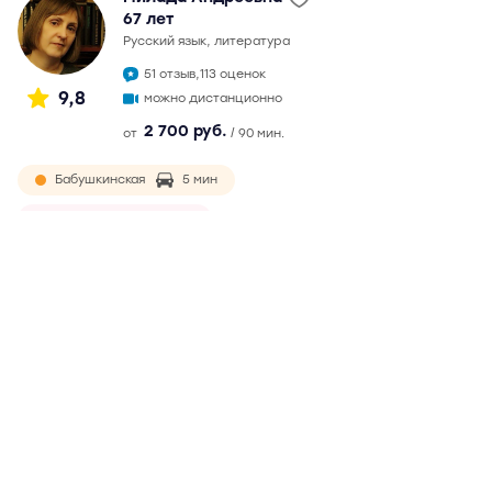
67 лет
русский язык, литература
51 отзыв,
113 оценок
9,8
можно дистанционно
2 700 руб.
от
/ 90 мин.
Бабушкинская
5 мин
Ростокино
9 мин
окончила филологический факультет МГУ в 1982 г.
Непрерывный педагогический стаж более 30 лет.
Подготовка к ЕГЭ с 2007 г. Максимальный балл на ЕГЭ - 99.
Обязательная и ответственная, ведет подготовку по
годами выработанной методике. Возможны
дистанционные занятия
Подробнее
Отзывы
51
Написать