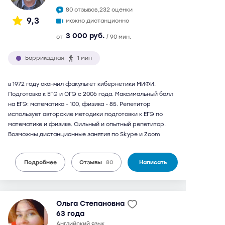
80 отзывов,
232 оценки
9,3
можно дистанционно
3 000 руб.
от
/ 90 мин.
Баррикадная
1 мин
в 1972 году окончил факультет кибернетики МИФИ.
Подготовка к ЕГЭ и ОГЭ с 2006 года. Максимальный балл
на ЕГЭ: математика - 100, физика - 85. Репетитор
использует авторские методики подготовки к ЕГЭ по
математике и физике. Сильный и опытный репетитор.
Возможны дистанционные занятия по Skype и Zoom
Подробнее
Отзывы
80
Написать
Ольга Степановна
63 года
английский язык