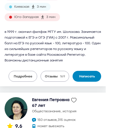
Киевская
3 мин
Юго-Западная
3 мин
в 1999 г. окончил филфак МГГУ им. Шолохова. Занимается
подготовкой к ЕГЭ и ОГЭ (ГИА) с 2007 г. Максимальный
балл на ЕГЭ по русский язык - 100, литература - 100. Один
из сильнейших репетиторов по русскому языку и
литературе в базе сайта Московский Репетитор.
Возможны дистанционные занятия
Подробнее
Отзывы
169
Написать
Евгения Петровна
67 лет
обществознание, история
150 отзывов,
315 оценок
9,6
может выезжать