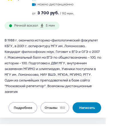
можно дистанционно
3 700 руб.
от
/ 90 мин.
Речной вокзал
5 мин
В 1988 г. окончила историко-филологический факультет
КБГУ, в 2001 г. аспирантуру МГУ им. Ломоносова.
Кандидат философских наук. Готовит к ЕГЭ и ОГЭ с 2007
г. Максимальный балл на ЕГЭ по обществознанию - 100, по
истории - 100. Подготовка к ДВИ МГУ, внутренним
экзаменам МГИМО и олимпиадам. Ученики поступали в
МГУ им. Ломоносова, НИУ ВШЭ, МГЮА, МГИМО, РГГУ.
Один из сильнейших преподавателей в базе сайта
"Московский репетитор". Возможны дистанционные
занятия
Подробнее
Отзывы
150
Написать