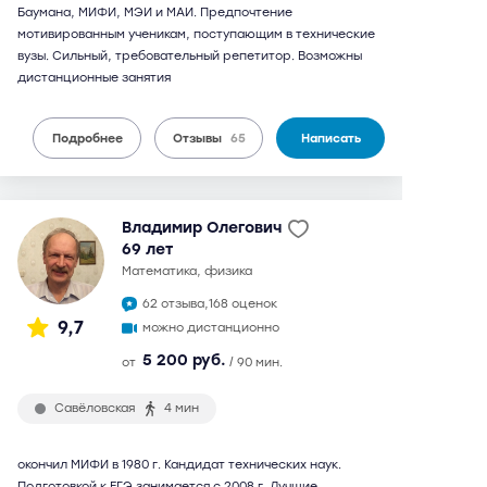
Баумана, МИФИ, МЭИ и МАИ. Предпочтение
мотивированным ученикам, поступающим в технические
вузы. Сильный, требовательный репетитор. Возможны
дистанционные занятия
Подробнее
Отзывы
65
Написать
Владимир Олегович
69 лет
математика, физика
62 отзыва,
168 оценок
9,7
можно дистанционно
5 200 руб.
от
/ 90 мин.
Савёловская
4 мин
окончил МИФИ в 1980 г. Кандидат технических наук.
Подготовкой к ЕГЭ занимается с 2008 г. Лучшие