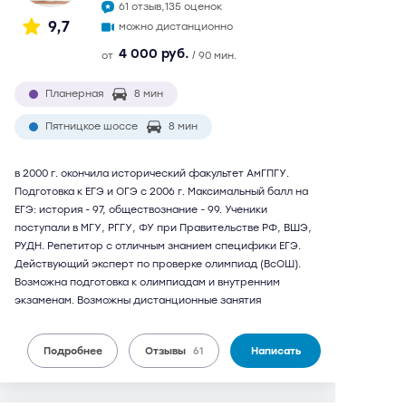
61 отзыв,
135 оценок
9,7
можно дистанционно
4 000 руб.
от
/ 90 мин.
Планерная
8 мин
Пятницкое шоссе
8 мин
в 2000 г. окончила исторический факультет АмГПГУ.
Подготовка к ЕГЭ и ОГЭ с 2006 г. Максимальный балл на
ЕГЭ: история - 97, обществознание - 99. Ученики
поступали в МГУ, РГГУ, ФУ при Правительстве РФ, ВШЭ,
РУДН. Репетитор с отличным знанием специфики ЕГЭ.
Действующий эксперт по проверке олимпиад (ВсОШ).
Возможна подготовка к олимпиадам и внутренним
экзаменам. Возможны дистанционные занятия
Подробнее
Отзывы
61
Написать