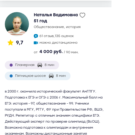
Наталья Вадимовна
51 год
обществознание, история
61 отзыв,
135 оценок
9,7
можно дистанционно
4 000 руб.
от
/ 90 мин.
Планерная
8 мин
Пятницкое шоссе
8 мин
в 2000 г. окончила исторический факультет АмГПГУ.
Подготовка к ЕГЭ и ОГЭ с 2006 г. Максимальный балл на
ЕГЭ: история - 97, обществознание - 99. Ученики
поступали в МГУ, РГГУ, ФУ при Правительстве РФ, ВШЭ,
РУДН. Репетитор с отличным знанием специфики ЕГЭ.
Действующий эксперт по проверке олимпиад (ВсОШ).
Возможна подготовка к олимпиадам и внутренним
экзаменам. Возможны дистанционные занятия