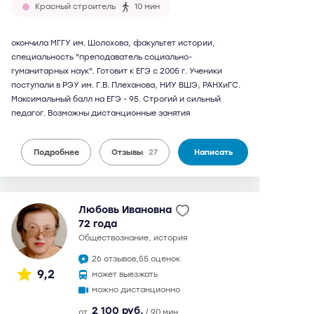
Красный строитель
10 мин
окончила МГГУ им. Шолохова, факультет истории,
специальность "преподаватель социально-
гуманитарных наук". Готовит к ЕГЭ с 2005 г. Ученики
поступали в РЭУ им. Г.В. Плеханова, НИУ ВШЭ, РАНХиГС.
Максимальный балл на ЕГЭ - 95. Строгий и сильный
педагог. Возможны дистанционные занятия
Подробнее
Отзывы
27
Написать
Любовь Ивановна
72 года
обществознание, история
26 отзывов,
55 оценок
9,2
может выезжать
можно дистанционно
2 100 руб.
от
/ 90 мин.