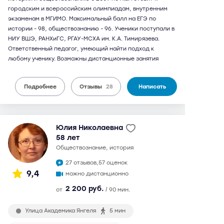
городским и всероссийским олимпиадам, внутренним
экзаменам в МГИМО. Максимальный балл на ЕГЭ по
истории - 98, обществознанию - 96. Ученики поступали в
НИУ ВШЭ, РАНХиГС, РГАУ-МСХА им. К.А. Тимирязева.
Ответственный педагог, умеющий найти подход к
любому ученику. Возможны дистанционные занятия
Подробнее
Отзывы
28
Написать
Юлия Николаевна
58 лет
обществознание, история
27 отзывов,
57 оценок
9,4
можно дистанционно
2 200 руб.
от
/ 90 мин.
Улица Академика Янгеля
5 мин