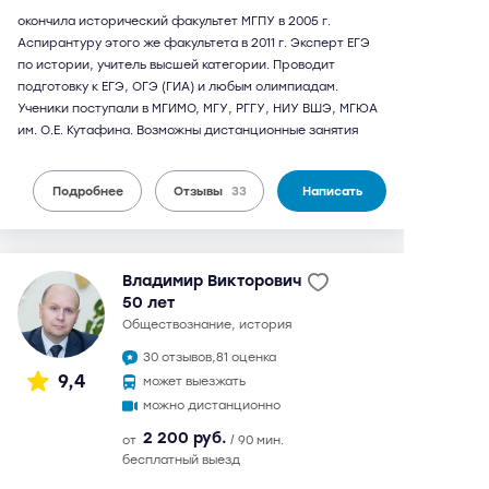
окончила исторический факультет МГПУ в 2005 г.
Аспирантуру этого же факультета в 2011 г. Эксперт ЕГЭ
по истории, учитель высшей категории. Проводит
подготовку к ЕГЭ, ОГЭ (ГИА) и любым олимпиадам.
Ученики поступали в МГИМО, МГУ, РГГУ, НИУ ВШЭ, МГЮА
им. О.Е. Кутафина. Возможны дистанционные занятия
Подробнее
Отзывы
33
Написать
Владимир Викторович
50 лет
обществознание, история
30 отзывов,
81 оценка
9,4
может выезжать
можно дистанционно
2 200 руб.
от
/ 90 мин.
бесплатный выезд