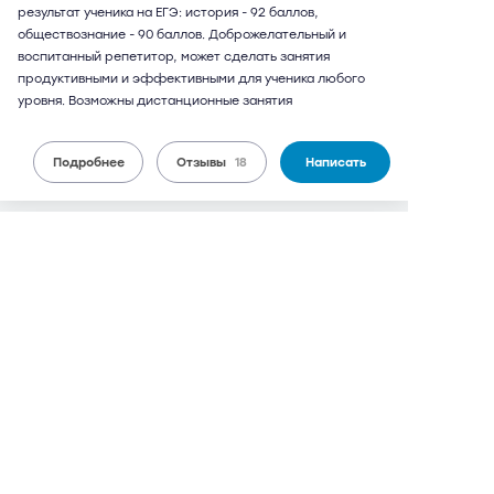
результат ученика на ЕГЭ: история - 92 баллов,
обществознание - 90 баллов. Доброжелательный и
воспитанный репетитор, может сделать занятия
продуктивными и эффективными для ученика любого
уровня. Возможны дистанционные занятия
Подробнее
Отзывы
18
Написать
Евгений Игоревич
67 лет
обществознание, история
17 отзывов,
48 оценок
9,1
может выезжать
можно дистанционно
2 700 руб.
от
/ 90 мин.
Чертановская
6 мин