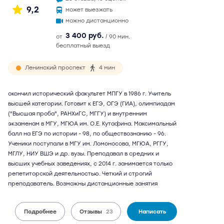
9,2
может выезжать
можно дистанционно
3 400 руб.
от
/ 90 мин.
бесплатный выезд
Ленинский проспект
4 мин
окончил исторический факультет МПГУ в 1986 г. Учитель
высшей категории. Готовит к ЕГЭ, ОГЭ (ГИА), олимпиадам
("Высшая проба", РАНХиГС, МГГУ) и внутренним
экзаменам в МГУ, МГЮА им. О.Е. Кутафина. Максимальный
балл на ЕГЭ по истории - 98, по обществознанию - 96.
Ученики поступали в МГУ им. Ломоносова, МГЮА, РГГУ,
МГЛУ, НИУ ВШЭ и др. вузы. Преподавал в средних и
высших учебных заведениях, с 2014 г. занимается только
репетиторской деятельностью. Четкий и строгий
преподаватель. Возможны дистанционные занятия
Подробнее
Отзывы
23
Написать