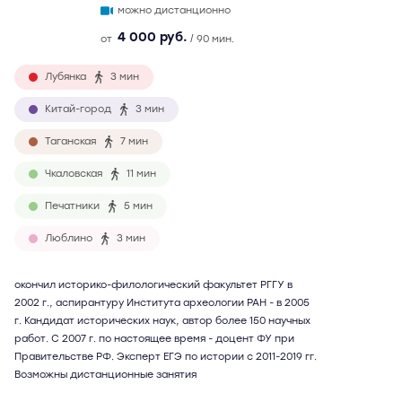
можно дистанционно
4 000 руб.
от
/ 90 мин.
Лубянка
3 мин
Китай-город
3 мин
Таганская
7 мин
Чкаловская
11 мин
Печатники
5 мин
Люблино
3 мин
окончил историко-филологический факультет РГГУ в
2002 г., аспирантуру Института археологии РАН - в 2005
г. Кандидат исторических наук, автор более 150 научных
работ. С 2007 г. по настоящее время - доцент ФУ при
Правительстве РФ. Эксперт ЕГЭ по истории с 2011-2019 гг.
Возможны дистанционные занятия