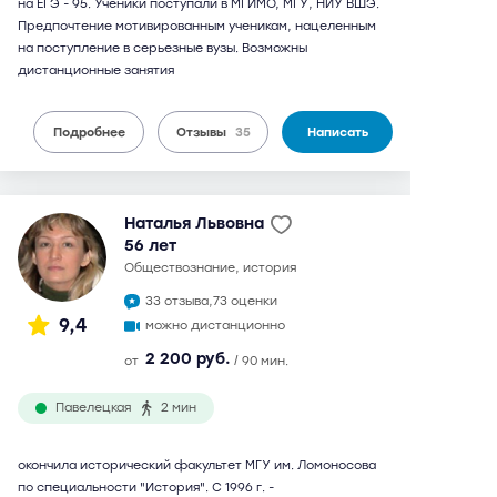
на ЕГЭ - 95. Ученики поступали в МГИМО, МГУ, НИУ ВШЭ.
Предпочтение мотивированным ученикам, нацеленным
на поступление в серьезные вузы. Возможны
дистанционные занятия
Подробнее
Отзывы
35
Написать
Наталья Львовна
56 лет
обществознание, история
33 отзыва,
73 оценки
9,4
можно дистанционно
2 200 руб.
от
/ 90 мин.
Павелецкая
2 мин
окончила исторический факультет МГУ им. Ломоносова
по специальности "История". С 1996 г. -