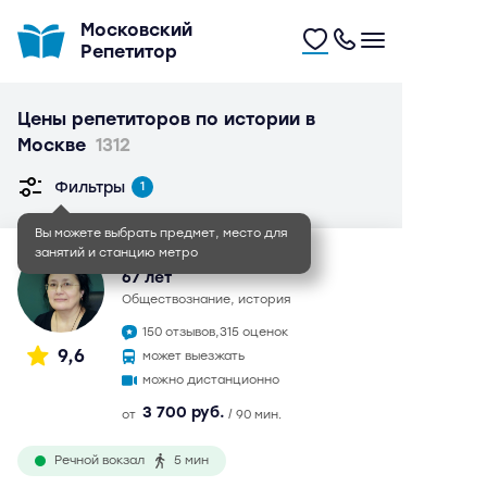
Московский
Репетитор
Цены репетиторов по истории в
Москве
1312
Фильтры
1
Вы можете выбрать предмет, место для
занятий и станцию метро
Евгения Петровна
67 лет
обществознание, история
150 отзывов,
315 оценок
9,6
может выезжать
можно дистанционно
3 700 руб.
от
/ 90 мин.
Речной вокзал
5 мин