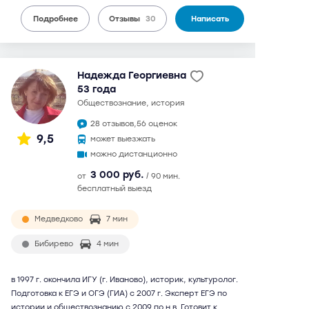
Подробнее
Отзывы
30
Написать
Надежда Георгиевна
53 года
обществознание, история
28 отзывов,
56 оценок
9,5
может выезжать
можно дистанционно
3 000 руб.
от
/ 90 мин.
бесплатный выезд
Медведково
7 мин
Бибирево
4 мин
в 1997 г. окончила ИГУ (г. Иваново), историк, культуролог.
Подготовка к ЕГЭ и ОГЭ (ГИА) с 2007 г. Эксперт ЕГЭ по
истории и обществознанию с 2009 по н.в. Готовит к