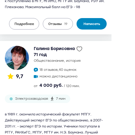
к поступлению в МГУ, МГИМО, МГТУ им. Баумана, РЭУ им.
Плеханова. Максимальный балл на ЕГЭ - 98
Подробнее
Отзывы
19
Написать
Галина Борисовна
71 год
обществознание, история
18 отзывов,
40 оценок
9,7
можно дистанционно
4 000 руб.
от
/ 120 мин.
Электрозаводская
7 мин
в 1989 г. окончила исторический факультет МПГУ.
Действующий эксперт ЕГЭ по обществознанию, в 2007-
2011 гг. - эксперт ЕГЭ по истории. Ученики поступали в
РГГУ, РАНХиГС, МГПУ, МГТУ им. Н.Э. Баумана. Лучший