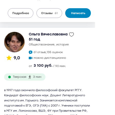
Подробнее
Отзывы
61
Написать
Ольга Вячеславовна
51 год
обществознание, история
61 отзыв,
135 оценок
9,0
можно дистанционно
3 100 руб.
от
/ 90 мин.
Тверская
3 мин
в 1997 года окончила философский факультет РГГУ.
Кандидат философских наук. Доцент Литературного
института им. Горького. Занимается комплексной
подготовкой к ЕГЭ, ОГЭ (ГИА) с 2007 г. Ученики поступали
в МГУ им. Ломоносова, ВШЭ, ФУ при Правительстве РФ,