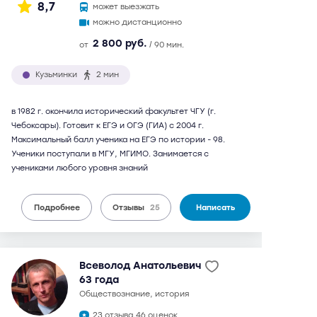
8,7
может выезжать
можно дистанционно
2 800 руб.
от
/ 90 мин.
Кузьминки
2 мин
в 1982 г. окончила исторический факультет ЧГУ (г.
Чебоксары). Готовит к ЕГЭ и ОГЭ (ГИА) с 2004 г.
Максимальный балл ученика на ЕГЭ по истории - 98.
Ученики поступали в МГУ, МГИМО. Занимается с
учениками любого уровня знаний
Подробнее
Отзывы
25
Написать
Всеволод Анатольевич
63 года
обществознание, история
23 отзыва,
46 оценок