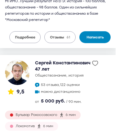
МГИМО. Лучший результат на ЕГЭ: история - 100 баллов,
обществознание - 98 баллов. Один из сильнейших
репетиторов по истории и обществознанию в базе
"Московский репетитор"
Подробнее
Отзывы
61
Написать
Сергей Константинович
47 лет
обществознание, история
53 отзыва,
122 оценки
9,5
можно дистанционно
5 000 руб.
от
/ 90 мин.
Бульвар Рокоссовского
6 мин
Локомотив
6 мин