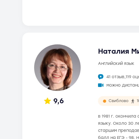
Наталия Ми
английский язык
41 отзыв,
119 о
можно дистан
9,6
Свиблово
в 1981 г. окончил
языку. Около 30 л
старшим преподав
балл на ЕГЭ - 98.