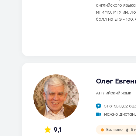
английского язык
МГИМО, МГУ им. Ло
балл на ЕГЭ - 100
Олег Евген
английский язык
31 отзыв,
62 оц
можно дистан
9,1
Беляево
5 