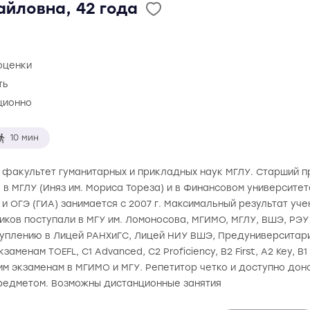
айловна, 42 года
оценки
ть
ционно
10 мин
. факультет гуманитарных и прикладных наук МГЛУ. Старший п
 в МГЛУ (Иняз им. Мориса Тореза) и в Финансовом университе
 и ОГЭ (ГИА) занимается с 2007 г. Максимальный результат учен
ков поступали в МГУ им. Ломоносова, МГИМО, МГЛУ, ВШЭ, РЭУ 
туплению в Лицей РАНХиГС, Лицей НИУ ВШЭ, Предуниверситари
менам TOEFL, C1 Advanced, C2 Proficiency, B2 First, A2 Key, B1 Pr
ним экзаменам в МГИМО и МГУ. Репетитор четко и доступно до
редметом. Возможны дистанционные занятия