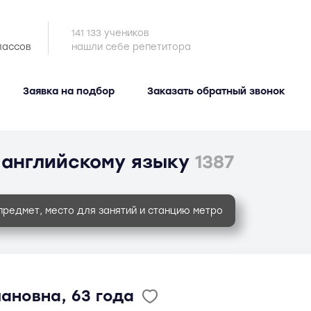
141 133 учеников
лассов
нашли себе репетитора
Заявка на подбор
Заказать обратный звонок
 английскому языку
1387
предмет, место для занятий и станцию метро
ановна, 63 года