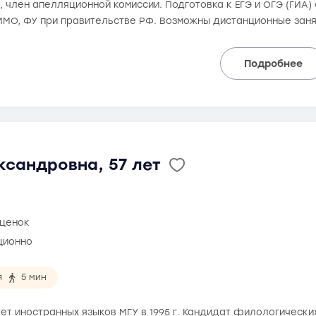
, член апелляционной комиссии. Подготовка к ЕГЭ и ОГЭ (ГИА) 
ИМО, ФУ при правительстве РФ. Возможны дистанционные зан
Подробнее
ксандровна, 57 лет
оценок
ционно
я
5 мин
ет иностранных языков МГУ в 1995 г. Кандидат филологически