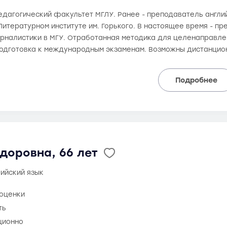
 педагогический факультет МГЛУ. Ранее - преподаватель англ
итературном институте им. Горького. В настоящее время - пр
рналистики в МГУ. Отработанная методика для целенаправлен
одготовка к международным экзаменам. Возможны дистанцио
Подробнее
доровна, 66 лет
лийский язык
 оценки
ть
ционно