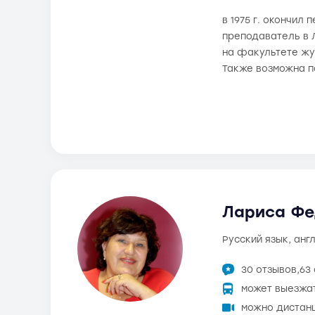
в 1975 г. окончил
преподаватель в Л
на факультете жу
Также возможна п
Лариса Фе
русский язык, анг
30 отзывов,
63
может выезжа
можно дистан