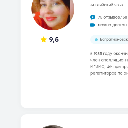
английский язык
75 отзывов,
158
можно дистан
9,5
Багратионовск
в 1985 году оконч
член апелляционно
МГИМО, ФУ при пр
репетиторов по а