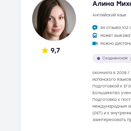
Алина Мих
английский язык
44 отзыва,
102 
может выезжа
можно дистан
9,7
Сходненская
окончила в 2008 г
испанского языков
Подготовкой к ЕГЭ
Большинство учени
Подготовка к пос
международным экза
(DET) и к внутрен
заинтересовать п