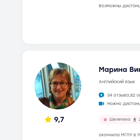
Возможны дистанц
Марина Вик
английский язык
34 отзыва,
82 
можно дистан
9,7
Шелепиха
окончила МГЛУ в 1