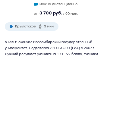
можно дистанционно
3 700 руб.
от
/ 90 мин.
Крылатское
3 мин
в 1991 г. окончил Новосибирский государственный
университет. Подготовка к ЕГЭ и ОГЭ (ГИА) с 2007 г.
Лучший результат ученика на ЕГЭ - 92 балла. Ученики
поступали в МГИМО, МГУ, МФЮА, ВШЭ. Возможна
подготовка к внутренним экзаменам в МГИМО, подготовка
к TOEFL и IELTS. Репетитор использует собственную
методику подготовки, учитывающую психологические
особенности характера ученика. Возможны
дистанционные занятия
Подробнее
Отзывы
12
Написать
Ольга Вениаминовна