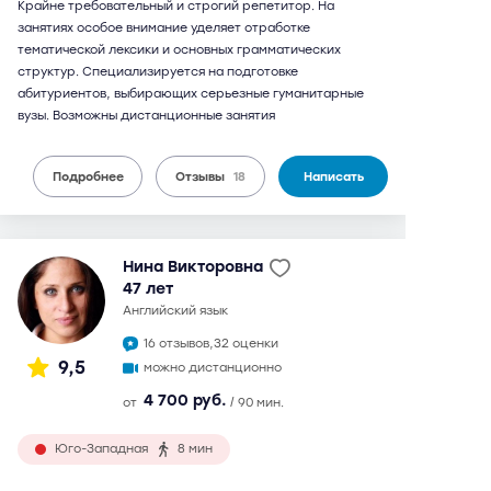
Крайне требовательный и строгий репетитор. На
занятиях особое внимание уделяет отработке
тематической лексики и основных грамматических
структур. Специализируется на подготовке
абитуриентов, выбирающих серьезные гуманитарные
вузы. Возможны дистанционные занятия
Подробнее
Отзывы
18
Написать
Нина Викторовна
47 лет
английский язык
16 отзывов,
32 оценки
9,5
можно дистанционно
4 700 руб.
от
/ 90 мин.
Юго-Западная
8 мин