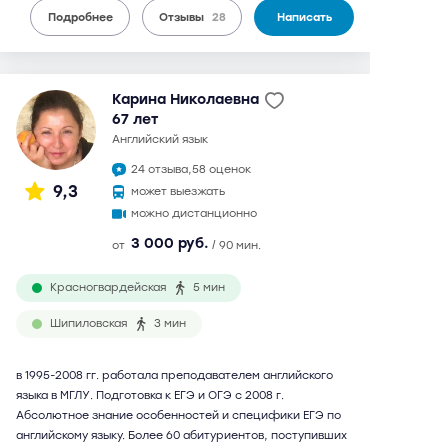
Подробнее
Отзывы
28
Написать
Карина Николаевна
67 лет
английский язык
24 отзыва,
58 оценок
9,3
может выезжать
можно дистанционно
3 000 руб.
от
/ 90 мин.
Красногвардейская
5 мин
Шипиловская
3 мин
в 1995-2008 гг. работала преподавателем английского
языка в МГЛУ. Подготовка к ЕГЭ и ОГЭ с 2008 г.
Абсолютное знание особенностей и специфики ЕГЭ по
английскому языку. Более 60 абитуриентов, поступивших