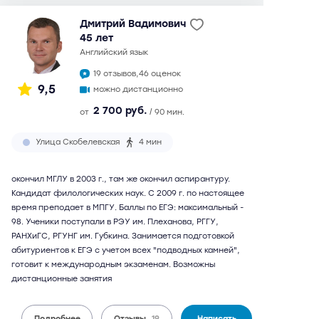
Дмитрий Вадимович
45 лет
английский язык
19 отзывов,
46 оценок
9,5
можно дистанционно
2 700 руб.
от
/ 90 мин.
Улица Скобелевская
4 мин
окончил МГЛУ в 2003 г., там же окончил аспирантуру.
Кандидат филологических наук. С 2009 г. по настоящее
время преподает в МПГУ. Баллы по ЕГЭ: максимальный -
98. Ученики поступали в РЭУ им. Плеханова, РГГУ,
РАНХиГС, РГУНГ им. Губкина. Занимается подготовкой
абитуриентов к ЕГЭ с учетом всех "подводных камней",
готовит к международным экзаменам. Возможны
дистанционные занятия
Подробнее
Отзывы
19
Написать