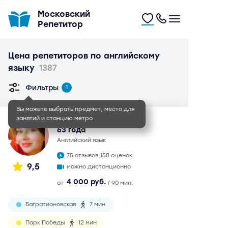
Московский
Репетитор
Цена репетиторов по английскому
языку
1387
Фильтры
1
Вы можете выбрать предмет, место для
занятий и станцию метро
Ольга Степановна
63 года
английский язык
75 отзывов,
158 оценок
9,5
можно дистанционно
4 000 руб.
от
/ 90 мин.
Багратионовская
7 мин
Парк Победы
12 мин