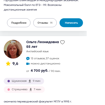
городским олимпиадам и международным экзаменам.
Максимальный балл по ЕГЭ - 99. Возможны
дистанционные занятия
Подробнее
Отзывы
14
Написать
Ольга Леонидовна
55 лет
английский язык
13 отзывов,
37 оценок
9,6
можно дистанционно
4 700 руб.
от
/ 90 мин.
Щукинская
9 мин
Стрешнево
7 мин
окончила переводческий факультет МГЛУ в 1995 г.