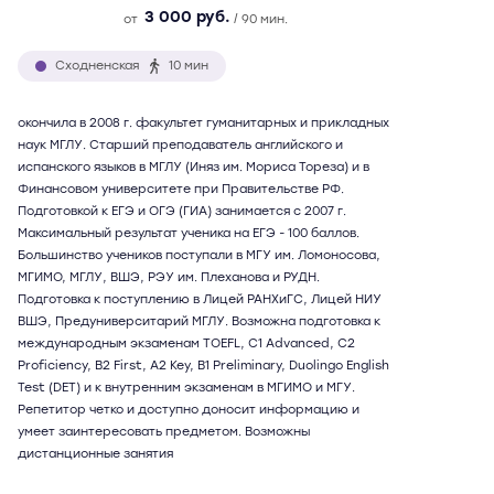
3 000 руб.
от
/ 90 мин.
Сходненская
10 мин
окончила в 2008 г. факультет гуманитарных и прикладных
наук МГЛУ. Старший преподаватель английского и
испанского языков в МГЛУ (Иняз им. Мориса Тореза) и в
Финансовом университете при Правительстве РФ.
Подготовкой к ЕГЭ и ОГЭ (ГИА) занимается с 2007 г.
Максимальный результат ученика на ЕГЭ - 100 баллов.
Большинство учеников поступали в МГУ им. Ломоносова,
МГИМО, МГЛУ, ВШЭ, РЭУ им. Плеханова и РУДН.
Подготовка к поступлению в Лицей РАНХиГС, Лицей НИУ
ВШЭ, Предуниверситарий МГЛУ. Возможна подготовка к
международным экзаменам TOEFL, C1 Advanced, C2
Proficiency, B2 First, A2 Key, B1 Preliminary, Duolingo English
Test (DET) и к внутренним экзаменам в МГИМО и МГУ.
Репетитор четко и доступно доносит информацию и
умеет заинтересовать предметом. Возможны
дистанционные занятия