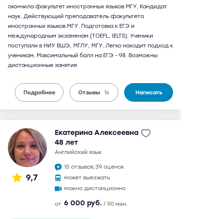
окончила факультет иностранных языков МГУ. Кандидат
наук. Действующий преподаватель факультета
иностранных языков МГУ. Подготовка к ЕГЭ и
международным экзаменам (TOEFL, IELTS). Ученики
поступали в НИУ ВШЭ, МГЛУ, МГУ. Легко находит подход к
ученикам. Максимальный балл на ЕГЭ - 98. Возможны
дистанционные занятия
Подробнее
Отзывы
16
Написать
Екатерина Алексеевна
48 лет
английский язык
15 отзывов,
39 оценок
9,7
может выезжать
можно дистанционно
6 000 руб.
от
/ 90 мин.