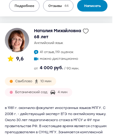
Подробнее
Отзывы
44
Написать
Наталия Михайловна
68 лет
английский язык
41 отзыв,
119 оценок
9,6
можно дистанционно
4 000 руб.
от
/ 90 мин.
Свиблово
10 мин
Ботанический сад
4 мин
в 1981 г. окончила факультет иностранных языков МПГУ. С
2008 г. - действующий эксперт ЕГЭ по английскому языку.
Около 30 лет педагогического стажа в МГСУ и ФУ при
правительстве РФ. В настоящее время является старшим
преподавателем в СУНЦ МГУ. Занимается комплексной