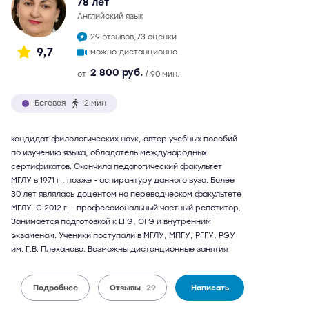
78 лет
английский язык
29 отзывов,
73 оценки
9,7
можно дистанционно
2 800 руб.
от
/ 90 мин.
Беговая
2 мин
кандидат филологических наук, автор учебных пособий
по изучению языка, обладатель международных
сертификатов. Окончила педагогический факультет
МГЛУ в 1971 г., позже - аспирантуру данного вуза. Более
30 лет являлась доцентом на переводческом факультете
МГЛУ. С 2012 г. - профессиональный частный репетитор.
Занимается подготовкой к ЕГЭ, ОГЭ и внутренним
экзаменам. Ученики поступали в МГЛУ, МПГУ, РГГУ, РЭУ
им. Г.В. Плеханова. Возможны дистанционные занятия
Подробнее
Отзывы
29
Написать