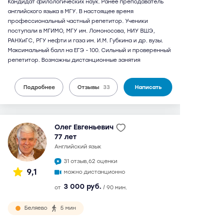
Кандидат филологических наук. Ранее преподаватель
английского языка в МГУ. В настоящее время
профессиональный частный репетитор. Ученики
поступали в МГИМО, МГУ им. Ломоносова, НИУ ВШЭ,
РАНХиГС, РГУ нефти и газа им. И.М. Губкина и др. вузы.
Максимальный балл на ЕГЭ - 100. Сильный и проверенный
репетитор. Возможны дистанционные занятия
Подробнее
Отзывы
33
Написать
Олег Евгеньевич
77 лет
английский язык
31 отзыв,
62 оценки
9,1
можно дистанционно
3 000 руб.
от
/ 90 мин.
Беляево
5 мин