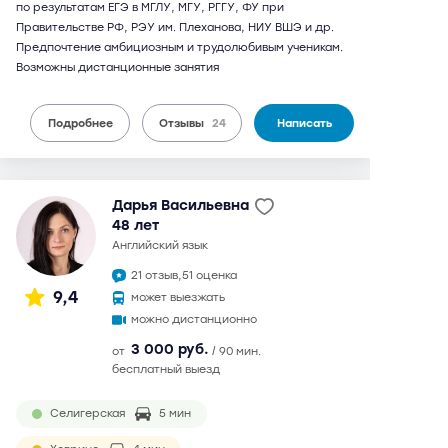
по результатам ЕГЭ в МГЛУ, МГУ, РГГУ, ФУ при
Правительстве РФ, РЭУ им. Плеханова, НИУ ВШЭ и др.
Предпочтение амбициозным и трудолюбивым ученикам.
Возможны дистанционные занятия
Подробнее
Отзывы
24
Написать
Дарья Васильевна
48 лет
английский язык
21 отзыв,
51 оценка
9,4
может выезжать
можно дистанционно
3 000 руб.
от
/ 90 мин.
бесплатный выезд
Селигерская
5 мин