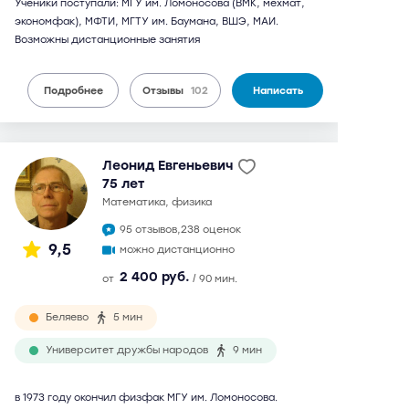
Ученики поступали: МГУ им. Ломоносова (ВМК, мехмат,
экономфак), МФТИ, МГТУ им. Баумана, ВШЭ, МАИ.
Возможны дистанционные занятия
Подробнее
Отзывы
102
Написать
Леонид Евгеньевич
75 лет
математика, физика
95 отзывов,
238 оценок
9,5
можно дистанционно
2 400 руб.
от
/ 90 мин.
Беляево
5 мин
Университет дружбы народов
9 мин
в 1973 году окончил физфак МГУ им. Ломоносова.