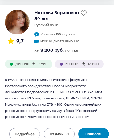
Наталья Борисовна
59 лет
русский язык
71 отзыв,
199 оценок
9,7
можно дистанционно
3 200 руб.
от
/ 90 мин.
Динамо
9 мин
Беговая
12 мин
в 1990 г. окончила филологический факультет
Ростовского государственного университета.
Занимается подготовкой к ЕГЭ и ОГЭ с 2007 г. Ученики
поступали в МГУ им. Ломоносова, МГИМО, ГИТР, МЭСИ.
Максимальный балл на ЕГЭ - 100. Один из сильнейших
репетиторов по русскому языку в базе "Московский
репетитор". Возможны дистанционные занятия
Подробнее
Отзывы
71
Написать