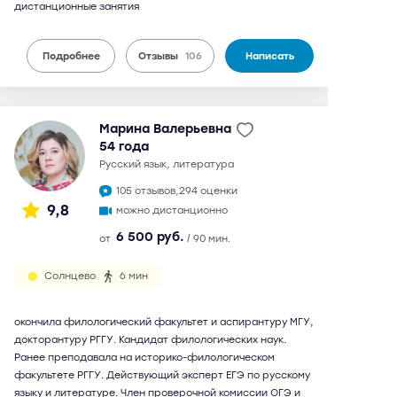
дистанционные занятия
Подробнее
Отзывы
106
Написать
Марина Валерьевна
54 года
русский язык, литература
105 отзывов,
294 оценки
9,8
можно дистанционно
6 500 руб.
от
/ 90 мин.
Солнцево
6 мин
окончила филологический факультет и аспирантуру МГУ,
докторантуру РГГУ. Кандидат филологических наук.
Ранее преподавала на историко-филологическом
факультете РГГУ. Действующий эксперт ЕГЭ по русскому
языку и литературе. Член проверочной комиссии ОГЭ и