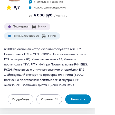
61 отзыв,
135 оценок
9,7
можно дистанционно
4 000 руб.
от
/ 90 мин.
Планерная
8 мин
Пятницкое шоссе
8 мин
в 2000 г. окончила исторический факультет АмГПГУ.
Подготовка к ЕГЭ и ОГЭ с 2006 г. Максимальный балл на
ЕГЭ: история - 97, обществознание - 99. Ученики
поступали в МГУ, РГГУ, ФУ при Правительстве РФ, ВШЭ,
РУДН. Репетитор с отличным знанием специфики ЕГЭ.
Действующий эксперт по проверке олимпиад (ВсОШ).
Возможна подготовка к олимпиадам и внутренним
экзаменам. Возможны дистанционные занятия
Подробнее
Отзывы
61
Написать