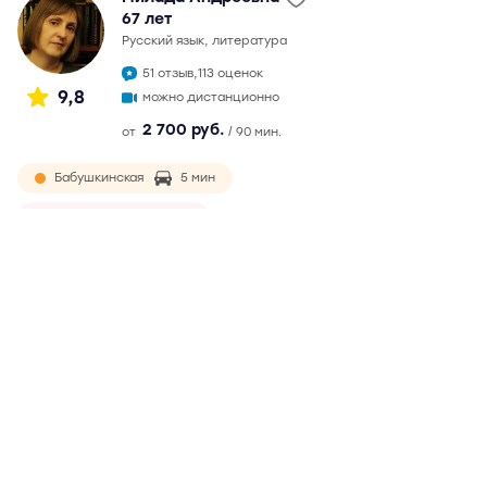
67 лет
русский язык, литература
51 отзыв,
113 оценок
9,8
можно дистанционно
2 700 руб.
от
/ 90 мин.
Бабушкинская
5 мин
Ростокино
9 мин
окончила филологический факультет МГУ в 1982 г.
Непрерывный педагогический стаж более 30 лет.
Подготовка к ЕГЭ с 2007 г. Максимальный балл на ЕГЭ - 99.
Обязательная и ответственная, ведет подготовку по
годами выработанной методике. Возможны
дистанционные занятия
Подробнее
Отзывы
51
Написать