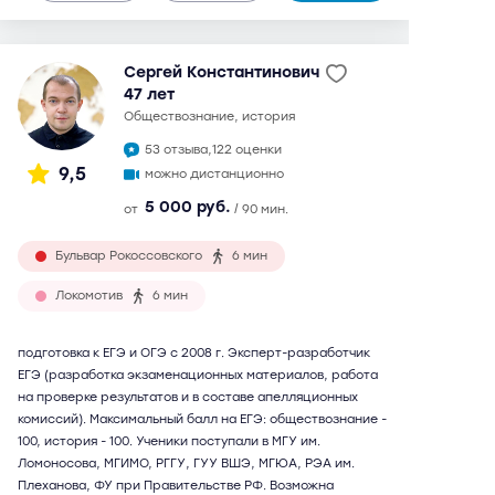
Сергей Константинович
47 лет
обществознание, история
53 отзыва,
122 оценки
9,5
можно дистанционно
5 000 руб.
от
/ 90 мин.
Бульвар Рокоссовского
6 мин
Локомотив
6 мин
подготовка к ЕГЭ и ОГЭ с 2008 г. Эксперт-разработчик
ЕГЭ (разработка экзаменационных материалов, работа
на проверке результатов и в составе апелляционных
комиссий). Максимальный балл на ЕГЭ: обществознание -
100, история - 100. Ученики поступали в МГУ им.
Ломоносова, МГИМО, РГГУ, ГУУ ВШЭ, МГЮА, РЭА им.
Плеханова, ФУ при Правительстве РФ. Возможна