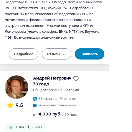
Подготовка к ЕГЭ и ОГЭ с 2006 года. Максимальный балл
на ЕГЭ: математика - 100, физика - 93. Разработаны
программы целенаправленной подготовки к ЕГЭ по
математике и физике. Подготовка к олимпиадам и
внутренним экзаменам. Ученики поступали в МГУ им.
Ломоносова (мехмат, физфак, ВМК), МГТУ им. Баумана,
МЭИ. Возможны дистанционные занятия
Подробнее
Отзывы
95
Написать
Андрей Петрович
73 года
обществознание, история
85 отзывов,
170 оценок
9,5
можно дистанционно
4 000 руб.
от
/ 90 мин.
ЦСКА
3 мин