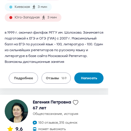
Киевская
3 мин
Юго-Западная
3 мин
в 1999 г. окончил филфак МГГУ им. Шолохова. Занимается
подготовкой к ЕГЭ и ОГЭ (ГИА) с 2007 г. Максимальный
балл на ЕГЭ по русский язык - 100, литература - 100. Один
из сильнейших репетиторов по русскому языку и
литературе в базе сайта Московский Репетитор.
Возможны дистанционные занятия
Подробнее
Отзывы
169
Написать
Евгения Петровна
67 лет
обществознание, история
150 отзывов,
315 оценок
9,6
может выезжать