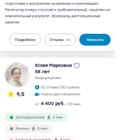
подготовка к внутренним экзаменам и олимпиадам.
Репетитор в меру строгий и требовательный, нацелен на
максимальный результат. Возможны дистанционные
занятия
Подробнее
Отзывы
53
Написать
Юлия Марковна
58 лет
информатика
52 отзыва,
130 оценок
9,5
можно дистанционно
4 400 руб.
от
/ 90 мин.
Домодедовская
2 мин
Аннино
5 мин
Красный строитель
8 мин