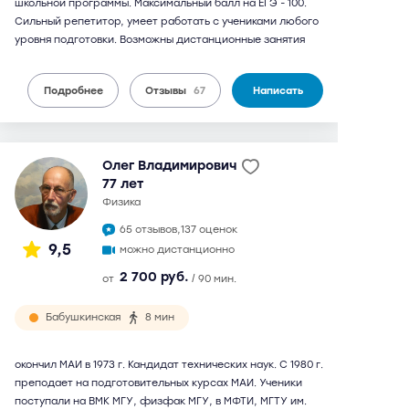
школьной программы. Максимальный балл на ЕГЭ - 100.
Сильный репетитор, умеет работать с учениками любого
уровня подготовки. Возможны дистанционные занятия
Подробнее
Отзывы
67
Написать
Олег Владимирович
77 лет
физика
65 отзывов,
137 оценок
9,5
можно дистанционно
2 700 руб.
от
/ 90 мин.
Бабушкинская
8 мин
окончил МАИ в 1973 г. Кандидат технических наук. С 1980 г.
преподает на подготовительных курсах МАИ. Ученики
поступали на ВМК МГУ, физфак МГУ, в МФТИ, МГТУ им.