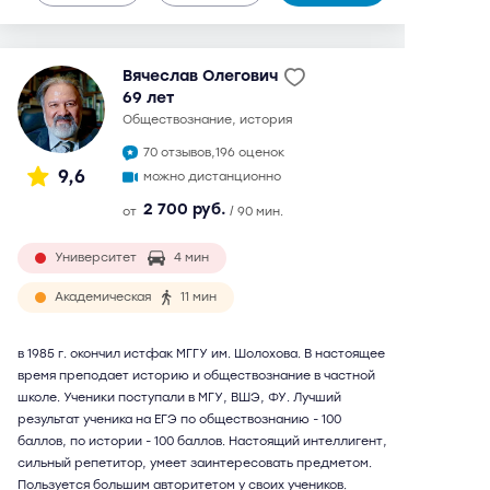
Вячеслав Олегович
69 лет
обществознание, история
70 отзывов,
196 оценок
9,6
можно дистанционно
2 700 руб.
от
/ 90 мин.
Университет
4 мин
Академическая
11 мин
в 1985 г. окончил истфак МГГУ им. Шолохова. В настоящее
время преподает историю и обществознание в частной
школе. Ученики поступали в МГУ, ВШЭ, ФУ. Лучший
результат ученика на ЕГЭ по обществознанию - 100
баллов, по истории - 100 баллов. Настоящий интеллигент,
сильный репетитор, умеет заинтересовать предметом.
Пользуется большим авторитетом у своих учеников.