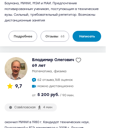
Баумана, МИФИ, МЭИ и МАИ. Предпочтение
мотивированным ученикам, поступающим в технические
вузы. Сильный, требовательный репетитор. Возможны
дистанционные занятия
Подробнее
Отзывы
65
Написать
Владимир Олегович
69 лет
математика, физика
62 отзыва,
168 оценок
9,7
можно дистанционно
5 200 руб.
от
/ 90 мин.
Савёловская
4 мин
окончил МИФИ в 1980 г. Кандидат технических наук.
Подготовкой к ЕГЭ занимается с 2008 г. Лучшие