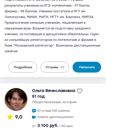
результаты учеников на ЕГЭ: математика - 97 балла,
физика - 98 баллов. Ученики поступали в МГУ им.
Ломоносова, МИФИ, МФТИ, МГТУ им. Баумана, МИРЭА.
Предпочтение сильным ученикам, нацеленным в
серьезные вузы. Возьмется за подготовку среднего
ученика, но мотивация и дисциплина обязательны. Один
из сильнейших репетиторов по математике и физике в
базе "Московский репетитор". Возможны дистанционные
занятия
Подробнее
Отзывы
62
Написать
Ольга Вячеславовна
51 год
обществознание, история
61 отзыв,
135 оценок
9,0
можно дистанционно
3 100 руб.
от
/ 90 мин.