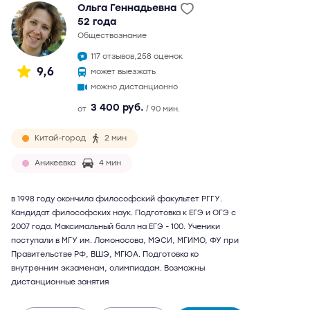
Ольга Геннадьевна
52 года
обществознание
117 отзывов,
258 оценок
9,6
может выезжать
можно дистанционно
3 400 руб.
от
/ 90 мин.
Китай-город
2 мин
Аникеевка
4 мин
в 1998 году окончила философский факультет РГГУ.
Кандидат философских наук. Подготовка к ЕГЭ и ОГЭ с
2007 года. Максимальный балл на ЕГЭ - 100. Ученики
поступали в МГУ им. Ломоносова, МЭСИ, МГИМО, ФУ при
Правительстве РФ, ВШЭ, МГЮА. Подготовка ко
внутренним экзаменам, олимпиадам. Возможны
дистанционные занятия