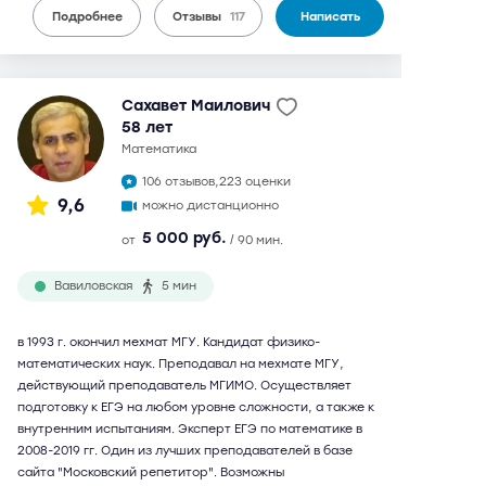
Подробнее
Отзывы
117
Написать
Сахавет Маилович
58 лет
математика
106 отзывов,
223 оценки
9,6
можно дистанционно
5 000 руб.
от
/ 90 мин.
Вавиловская
5 мин
в 1993 г. окончил мехмат МГУ. Кандидат физико-
математических наук. Преподавал на мехмате МГУ,
действующий преподаватель МГИМО. Осуществляет
подготовку к ЕГЭ на любом уровне сложности, а также к
внутренним испытаниям. Эксперт ЕГЭ по математике в
2008-2019 гг. Один из лучших преподавателей в базе
сайта "Московский репетитор". Возможны