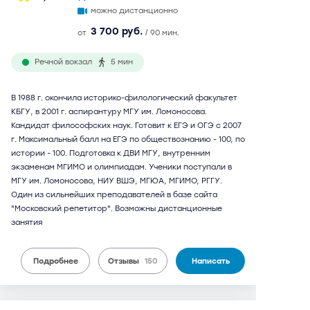
можно дистанционно
3 700 руб.
от
/ 90 мин.
Речной вокзал
5 мин
В 1988 г. окончила историко-филологический факультет
КБГУ, в 2001 г. аспирантуру МГУ им. Ломоносова.
Кандидат философских наук. Готовит к ЕГЭ и ОГЭ с 2007
г. Максимальный балл на ЕГЭ по обществознанию - 100, по
истории - 100. Подготовка к ДВИ МГУ, внутренним
экзаменам МГИМО и олимпиадам. Ученики поступали в
МГУ им. Ломоносова, НИУ ВШЭ, МГЮА, МГИМО, РГГУ.
Один из сильнейших преподавателей в базе сайта
"Московский репетитор". Возможны дистанционные
занятия
Подробнее
Отзывы
150
Написать