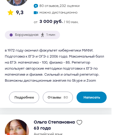
80 отзывов,
232 оценки
9,3
можно дистанционно
3 000 руб.
от
/ 90 мин.
Баррикадная
1 мин
в 1972 году окончил факультет кибернетики МИФИ.
Подготовка к ЕГЭ и ОГЭ с 2006 года. Максимальный балл
на ЕГЭ: математика - 100, физика - 85. Репетитор
использует авторские методики подготовки к ЕГЭ по
математике и физике. Сильный и опытный репетитор.
Возможны дистанционные занятия по Skype и Zoom
Подробнее
Отзывы
80
Написать
Ольга Степановна
63 года
английский язык