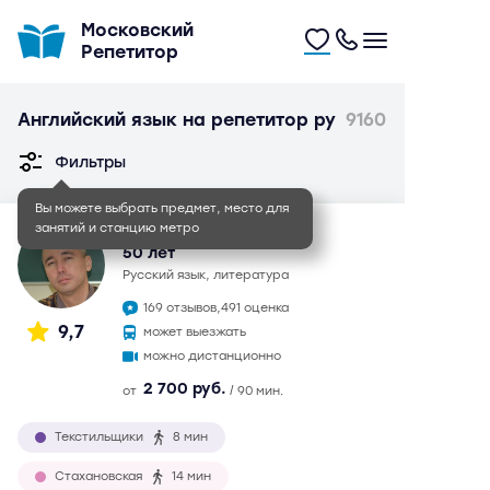
Московский
Репетитор
Английский язык на репетитор ру
9160
Фильтры
Вы можете выбрать предмет, место для
занятий и станцию метро
Иван Игоревич
50 лет
русский язык, литература
169 отзывов,
491 оценка
9,7
может выезжать
можно дистанционно
2 700 руб.
от
/ 90 мин.
Текстильщики
8 мин
Стахановская
14 мин